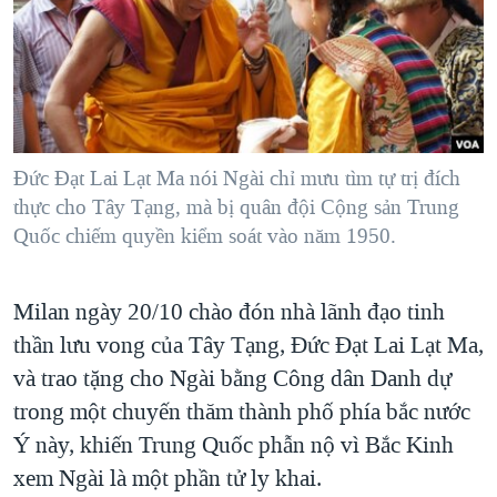
TẠI
VIDEO
"Tìm"
NGƯỜI VIỆT HẢI NGOẠI
HÀNH TRÌNH BẦU CỬ 2024
NGHE
ĐỜI SỐNG
MỘT NĂM CHIẾN TRANH TẠI DẢI GAZA
KINH TẾ
MẠNG XÃ HỘI
GIẢI MÃ VÀNH ĐAI & CON ĐƯỜNG
KHOA HỌC
NGÀY TỊ NẠN THẾ GIỚI
Đức Đạt Lai Lạt Ma nói Ngài chỉ mưu tìm tự trị đích
SỨC KHOẺ
thực cho Tây Tạng, mà bị quân đội Cộng sản Trung
TRỊNH VĨNH BÌNH - NGƯỜI HẠ 'BÊN THẮNG CUỘC'
Ngôn ngữ khác
VĂN HOÁ
Quốc chiếm quyền kiểm soát vào năm 1950.
GROUND ZERO – XƯA VÀ NAY
THỂ THAO
CHI PHÍ CHIẾN TRANH AFGHANISTAN
GIÁO DỤC
Milan ngày 20/10 chào đón nhà lãnh đạo tinh
CÁC GIÁ TRỊ CỘNG HÒA Ở VIỆT NAM
thần lưu vong của Tây Tạng, Đức Đạt Lai Lạt Ma,
THƯỢNG ĐỈNH TRUMP-KIM TẠI VIỆT NAM
và trao tặng cho Ngài bằng Công dân Danh dự
TRỊNH VĨNH BÌNH VS. CHÍNH PHỦ VIỆT NAM
trong một chuyến thăm thành phố phía bắc nước
Ý này, khiến Trung Quốc phẫn nộ vì Bắc Kinh
NGƯ DÂN VIỆT VÀ LÀN SÓNG TRỘM HẢI SÂM
xem Ngài là một phần tử ly khai.
BÊN KIA QUỐC LỘ: TIẾNG VỌNG TỪ NÔNG THÔN MỸ