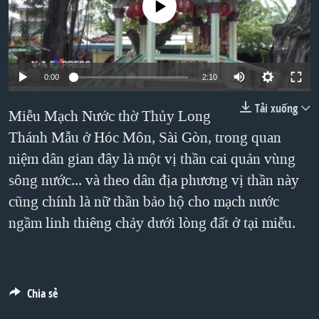
No media source currently available
TẠI
VIDEO
"Tìm"
NGƯỜI VIỆT HẢI NGOẠI
HÀNH TRÌNH BẦU CỬ 2024
NGHE
ĐỜI SỐNG
MỘT NĂM CHIẾN TRANH TẠI DẢI GAZA
KINH TẾ
MẠNG XÃ HỘI
0:00
2:10
GIẢI MÃ VÀNH ĐAI & CON ĐƯỜNG
KHOA HỌC
NGÀY TỊ NẠN THẾ GIỚI
Tải xuống
Miễu Mạch Nước thờ Thủy Long
SỨC KHOẺ
TRỊNH VĨNH BÌNH - NGƯỜI HẠ 'BÊN THẮNG CUỘC'
Thánh Mẫu ở Hóc Môn, Sài Gòn, trong quan
Ngôn ngữ khác
VĂN HOÁ
niệm dân gian đây là một vị thần cai quản vùng
GROUND ZERO – XƯA VÀ NAY
THỂ THAO
sông nước... và theo dân địa phương vị thần này
CHI PHÍ CHIẾN TRANH AFGHANISTAN
GIÁO DỤC
cũng chính là nữ thần bảo hộ cho mạch nước
CÁC GIÁ TRỊ CỘNG HÒA Ở VIỆT NAM
ngầm linh thiêng chảy dưới lòng đất ở tại miễu.
THƯỢNG ĐỈNH TRUMP-KIM TẠI VIỆT NAM
TRỊNH VĨNH BÌNH VS. CHÍNH PHỦ VIỆT NAM
NGƯ DÂN VIỆT VÀ LÀN SÓNG TRỘM HẢI SÂM
Chia sẻ
BÊN KIA QUỐC LỘ: TIẾNG VỌNG TỪ NÔNG THÔN MỸ