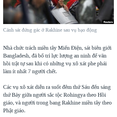
TẠI
VIDEO
"Tìm"
NGƯỜI VIỆT HẢI NGOẠI
HÀNH TRÌNH BẦU CỬ 2024
NGHE
ĐỜI SỐNG
MỘT NĂM CHIẾN TRANH TẠI DẢI GAZA
KINH TẾ
MẠNG XÃ HỘI
Cảnh sát đứng gác ở Rakhine sau vụ bạo động
GIẢI MÃ VÀNH ĐAI & CON ĐƯỜNG
KHOA HỌC
NGÀY TỊ NẠN THẾ GIỚI
SỨC KHOẺ
Nhà chức trách miền tây Miến Điện, sát biên giới
TRỊNH VĨNH BÌNH - NGƯỜI HẠ 'BÊN THẮNG CUỘC'
Ngôn ngữ khác
VĂN HOÁ
Bangladesh, đã bố trí lực lượng an ninh để vãn
GROUND ZERO – XƯA VÀ NAY
THỂ THAO
hồi trật tự sau khi có những vụ xô xát phe phái
CHI PHÍ CHIẾN TRANH AFGHANISTAN
làm ít nhất 7 người chết.
GIÁO DỤC
CÁC GIÁ TRỊ CỘNG HÒA Ở VIỆT NAM
Các vụ xô xát diễn ra suốt đêm thứ Sáu đến sáng
THƯỢNG ĐỈNH TRUMP-KIM TẠI VIỆT NAM
thứ Bảy giữa người sắc tộc Rohingya theo Hồi
TRỊNH VĨNH BÌNH VS. CHÍNH PHỦ VIỆT NAM
giáo, và người trong bang Rakhine miền tây theo
NGƯ DÂN VIỆT VÀ LÀN SÓNG TRỘM HẢI SÂM
Phật giáo.
BÊN KIA QUỐC LỘ: TIẾNG VỌNG TỪ NÔNG THÔN MỸ