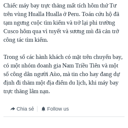
TẠI
Chiếc máy bay trực thăng mất tích hôm thứ Tư
VIDEO
"Tìm"
NGƯỜI VIỆT HẢI NGOẠI
HÀNH TRÌNH BẦU CỬ 2024
trên vùng Hualla Hualla ở Peru. Toán cứu hộ đã
NGHE
ĐỜI SỐNG
tạm ngưng cuộc tìm kiếm và trở lại phi trường
MỘT NĂM CHIẾN TRANH TẠI DẢI GAZA
KINH TẾ
Cusco hôm qua vì tuyết và sương mù đã cản trở
MẠNG XÃ HỘI
GIẢI MÃ VÀNH ĐAI & CON ĐƯỜNG
KHOA HỌC
công tác tìm kiếm.
NGÀY TỊ NẠN THẾ GIỚI
SỨC KHOẺ
TRỊNH VĨNH BÌNH - NGƯỜI HẠ 'BÊN THẮNG CUỘC'
Trong số các hành khách có mặt trên chuyến bay,
Ngôn ngữ khác
VĂN HOÁ
GROUND ZERO – XƯA VÀ NAY
có một nhóm doanh gia Nam Triều Tiên và một
THỂ THAO
số công dân người Aùo, mà tin cho hay đang dự
CHI PHÍ CHIẾN TRANH AFGHANISTAN
GIÁO DỤC
định đi thăm một địa điểm du lịch, khi máy bay
CÁC GIÁ TRỊ CỘNG HÒA Ở VIỆT NAM
trực thăng lâm nạn.
THƯỢNG ĐỈNH TRUMP-KIM TẠI VIỆT NAM
TRỊNH VĨNH BÌNH VS. CHÍNH PHỦ VIỆT NAM
Chia sẻ
Follow us
NGƯ DÂN VIỆT VÀ LÀN SÓNG TRỘM HẢI SÂM
BÊN KIA QUỐC LỘ: TIẾNG VỌNG TỪ NÔNG THÔN MỸ