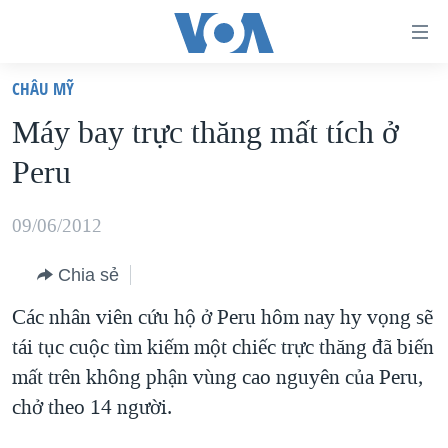
Đường
dẫn
CHÂU MỸ
truy
TRANG CHỦ
Máy bay trực thăng mất tích ở
cập
VIỆT NAM
Peru
Tới
HOA KỲ
nội
BIỂN ĐÔNG
09/06/2012
dung
THẾ GIỚI
chính
Chia sẻ
BLOG
Tới
Các nhân viên cứu hộ ở Peru hôm nay hy vọng sẽ
điều
DIỄN ĐÀN
tái tục cuộc tìm kiếm một chiếc trực thăng đã biến
hướng
MỤC
mất trên không phận vùng cao nguyên của Peru,
chính
CHUYÊN ĐỀ
TỰ DO BÁO CHÍ
chở theo 14 người.
Đi
HỌC TIẾNG ANH
VẠCH TRẦN TIN GIẢ
CHIẾN TRANH THƯƠNG MẠI CỦA MỸ: QUÁ KHỨ VÀ HIỆN
tới