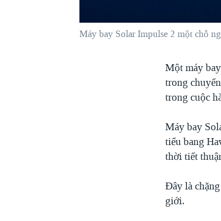
VIỆT NAM
NGƯ DÂN VIỆT VÀ LÀN SÓNG
Máy bay Solar Impulse 2 một chỗ ngồi
TRỘM HẢI SÂM
BÊN KIA QUỐC LỘ: TIẾNG VỌNG
Một máy bay 
TỪ NÔNG THÔN MỸ
trong chuyến
QUAN HỆ VIỆT MỸ
trong cuộc h
Máy bay Sola
tiểu bang Ha
thời tiết thu
Đây là chặng
giới.