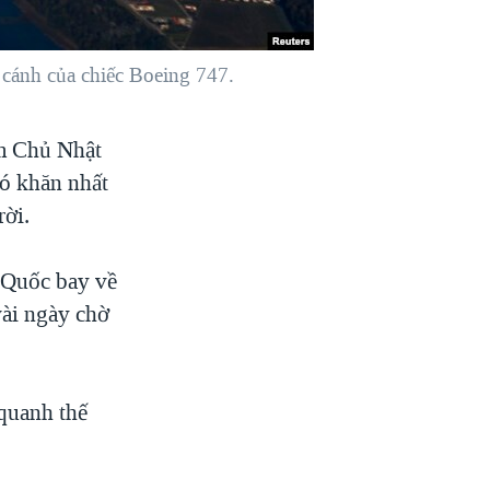
 cánh của chiếc Boeing 747.
ớm Chủ Nhật
ó khăn nhất
rời.
 Quốc bay về
vài ngày chờ
quanh thế