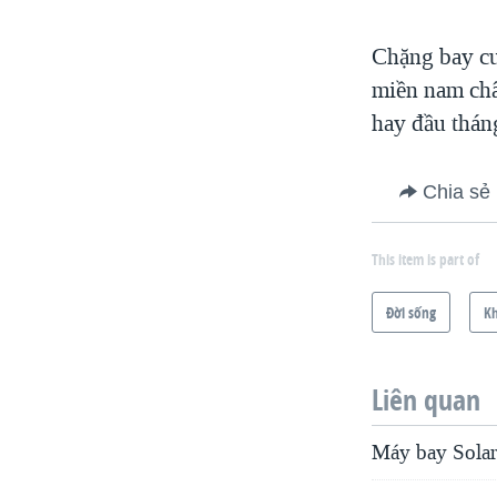
Chặng bay cu
miền nam châ
hay đầu thán
Chia sẻ
This item is part of
Ðời sống
Kh
Liên quan
Máy bay Solar