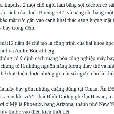
r Impulse 2 một chỗ ngồi làm bằng sợi cácbon có sải
sải cánh của chiếc Boeing 747, và nặng chỉ bằng một
 bào mặt trời gắn vào cánh khai thác năng lượng mặt t
 bay trong đêm.
mất12 năm để chế tạo là công trình của hai khoa học
card và Andre Borschberg.
không có ý định cách mạng hóa công nghiệp máy bay
chứng tỏ là những nguồn năng lượng thay thế và n
thể thực hiện được những gì một số người cho là khô
ủa máy bay gồm những chặng dừng tại Oman, Ấn Đ
c. Sau khi vượt Thái Bình Dương ghé lại Hawaii, má
nơi ở Mỹ là Phoenix, bang Arizona, thành phố New Y
tùy thuộc vào điều kiện thời tiết.