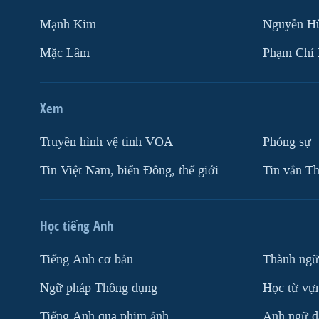
Mạnh Kim
Nguyễn H
Mặc Lâm
Phạm Chí
Xem
Truyền hình vệ tinh VOA
Phóng sự
Tin Việt Nam, biển Đông, thế giới
Tin vắn Th
Học tiếng Anh
Tiếng Anh cơ bản
Thành ngữ
Ngữ pháp Thông dụng
Học từ vựn
Tiếng Anh qua phim ảnh
Anh ngữ đặ