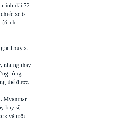
 cánh dài 72
 chiếc xe ô
rời, cho
 gia Thụy sĩ
, nhưng thay
hững công
ng thể được.
ộ, Myanmar
y bay sẽ
ork và một