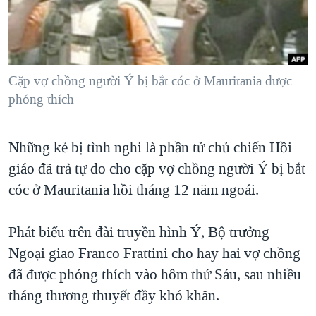
TẠI
VIDEO
"Tìm"
NGƯỜI VIỆT HẢI NGOẠI
HÀNH TRÌNH BẦU CỬ 2024
NGHE
ĐỜI SỐNG
MỘT NĂM CHIẾN TRANH TẠI DẢI GAZA
KINH TẾ
MẠNG XÃ HỘI
Cặp vợ chồng người Ý bị bắt cóc ở Mauritania được
GIẢI MÃ VÀNH ĐAI & CON ĐƯỜNG
KHOA HỌC
phóng thích
NGÀY TỊ NẠN THẾ GIỚI
SỨC KHOẺ
TRỊNH VĨNH BÌNH - NGƯỜI HẠ 'BÊN THẮNG CUỘC'
Ngôn ngữ khác
VĂN HOÁ
Những kẻ bị tình nghi là phần tử chủ chiến Hồi
GROUND ZERO – XƯA VÀ NAY
giáo đã trả tự do cho cặp vợ chồng người Ý bị bắt
THỂ THAO
CHI PHÍ CHIẾN TRANH AFGHANISTAN
cóc ở Mauritania hồi tháng 12 năm ngoái.
GIÁO DỤC
CÁC GIÁ TRỊ CỘNG HÒA Ở VIỆT NAM
Phát biểu trên đài truyền hình Ý, Bộ trưởng
THƯỢNG ĐỈNH TRUMP-KIM TẠI VIỆT NAM
Ngoại giao Franco Frattini cho hay hai vợ chồng
TRỊNH VĨNH BÌNH VS. CHÍNH PHỦ VIỆT NAM
đã được phóng thích vào hôm thứ Sáu, sau nhiều
NGƯ DÂN VIỆT VÀ LÀN SÓNG TRỘM HẢI SÂM
tháng thương thuyết đầy khó khăn.
BÊN KIA QUỐC LỘ: TIẾNG VỌNG TỪ NÔNG THÔN MỸ