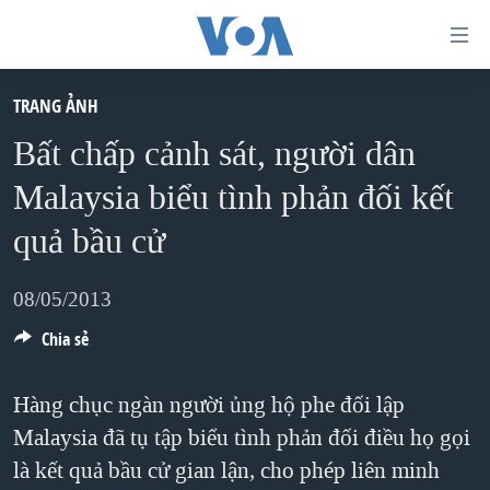
Đường
dẫn
truy
TRANG ẢNH
TRANG CHỦ
cập
Bất chấp cảnh sát, người dân
VIỆT NAM
Tới
Malaysia biểu tình phản đối kết
HOA KỲ
nội
quả bầu cử
BIỂN ĐÔNG
dung
THẾ GIỚI
chính
08/05/2013
BLOG
Tới
Chia sẻ
điều
DIỄN ĐÀN
hướng
MỤC
Hàng chục ngàn người ủng hộ phe đối lập
chính
CHUYÊN ĐỀ
Malaysia đã tụ tập biểu tình phản đối điều họ gọi
TỰ DO BÁO CHÍ
Đi
là kết quả bầu cử gian lận, cho phép liên minh
HỌC TIẾNG ANH
VẠCH TRẦN TIN GIẢ
CHIẾN TRANH THƯƠNG MẠI CỦA MỸ: QUÁ KHỨ VÀ HIỆN
tới