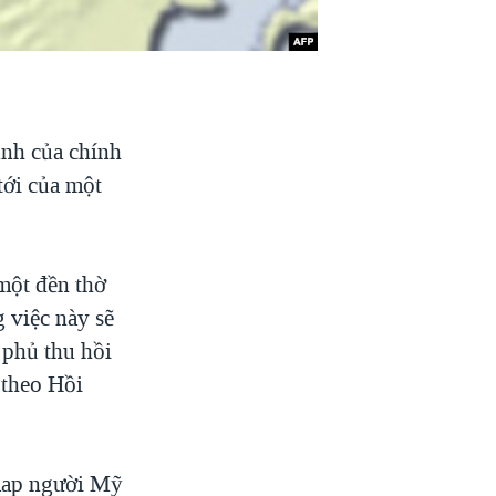
ịnh của chính
tới của một
một đền thờ
 việc này sẽ
 phủ thu hồi
 theo Hồi
 Rap người Mỹ