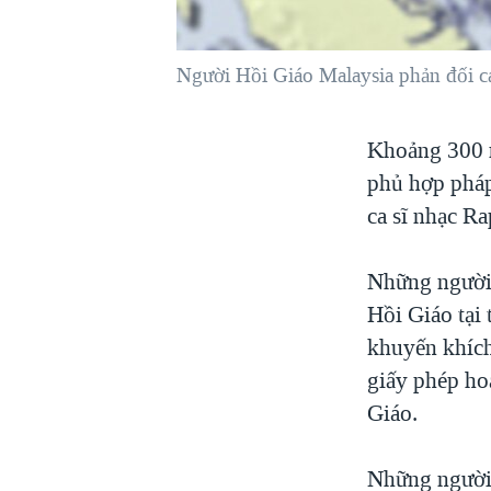
VIỆT NAM
NGƯ DÂN VIỆT VÀ LÀN SÓNG
Người Hồi Giáo Malaysia phản đối cá
TRỘM HẢI SÂM
BÊN KIA QUỐC LỘ: TIẾNG VỌNG
Khoảng 300 n
TỪ NÔNG THÔN MỸ
phủ hợp pháp 
QUAN HỆ VIỆT MỸ
ca sĩ nhạc R
Những người 
Hồi Giáo tại 
khuyến khích
giấy phép ho
Giáo.
Những người 