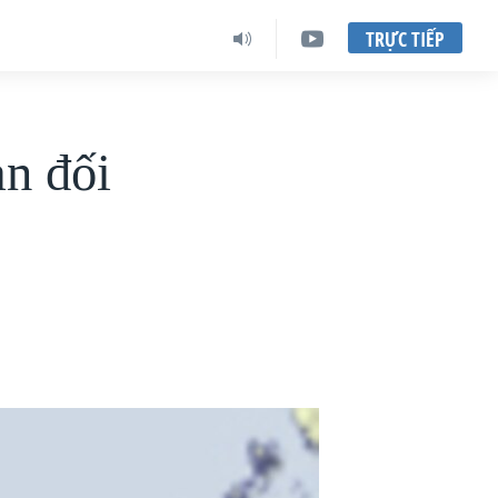
TRỰC TIẾP
n đối