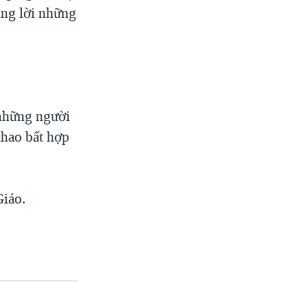
ằng lời những
 những người
thao bất hợp
Giáo.