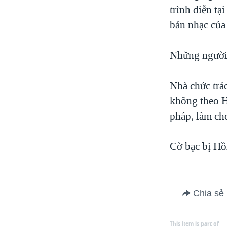
trình diễn t
bản nhạc của 
Những người b
Nhà chức trá
không theo H
pháp, làm cho
Cờ bạc bị Hồi
Chia sẻ
This item is part of