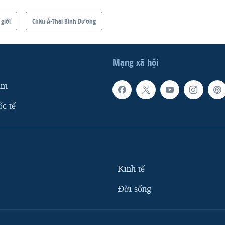
 giới
Châu Á-Thái Bình Dương
Mạng xã hội
am
ốc tế
Kinh tế
Ðời sống