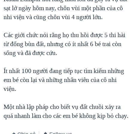
sạt lở ngày hôm nay, chôn vùi một phần của cô
QUAN HỆ VIỆT MỸ
nhi viện và cũng chôn vùi 4 người lớn.
Các giới chức nói rằng họ thu hồi được 5 thi hài
từ đống bùn đất, nhưng có ít nhất 6 bé trai còn
sống và đã được cứu.
Ít nhất 100 người đang tiếp tục tìm kiếm những
em bé còn lại và những nhân viên của cô nhi
viện.
Một nhà lập pháp cho biết vụ đất chuồi xảy ra
quá nhanh làm cho các em bé không kịp bỏ chạy.