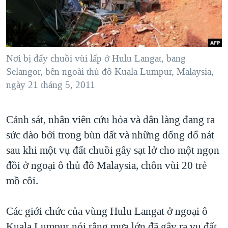
TẠI
VIDEO
"Tìm"
NGƯỜI VIỆT HẢI NGOẠI
HÀNH TRÌNH BẦU CỬ 2024
NGHE
ĐỜI SỐNG
MỘT NĂM CHIẾN TRANH TẠI DẢI GAZA
KINH TẾ
MẠNG XÃ HỘI
Nơi bị đấy chuồi vùi lấp ở Hulu Langat, bang
GIẢI MÃ VÀNH ĐAI & CON ĐƯỜNG
KHOA HỌC
Selangor, bên ngoài thủ đô Kuala Lumpur, Malaysia,
NGÀY TỊ NẠN THẾ GIỚI
ngày 21 tháng 5, 2011
SỨC KHOẺ
TRỊNH VĨNH BÌNH - NGƯỜI HẠ 'BÊN THẮNG CUỘC'
Ngôn ngữ khác
VĂN HOÁ
GROUND ZERO – XƯA VÀ NAY
Cảnh sát, nhân viên cứu hỏa và dân làng đang ra
THỂ THAO
CHI PHÍ CHIẾN TRANH AFGHANISTAN
sức đào bới trong bùn đất và những đống đổ nát
GIÁO DỤC
sau khi một vụ đất chuồi gây sạt lở cho một ngọn
CÁC GIÁ TRỊ CỘNG HÒA Ở VIỆT NAM
đồi ở ngoại ô thủ đô Malaysia, chôn vùi 20 trẻ
THƯỢNG ĐỈNH TRUMP-KIM TẠI VIỆT NAM
mồ côi.
TRỊNH VĨNH BÌNH VS. CHÍNH PHỦ VIỆT NAM
NGƯ DÂN VIỆT VÀ LÀN SÓNG TRỘM HẢI SÂM
Các giới chức của vùng Hulu Langat ở ngoại ô
BÊN KIA QUỐC LỘ: TIẾNG VỌNG TỪ NÔNG THÔN MỸ
Kuala Lumpur nói rằng mưa lớn đã gây ra vụ đất