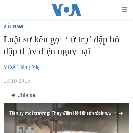
Đường
dẫn
VIỆT NAM
truy
TRANG CHỦ
Luật sư kêu gọi ‘tứ trụ’ đập bỏ
cập
VIỆT NAM
đập thủy điện nguy hại
Tới
HOA KỲ
nội
BIỂN ĐÔNG
VOA Tiếng Việt
dung
THẾ GIỚI
chính
19/10/2016
BLOG
Tới
điều
Chia sẻ
DIỄN ĐÀN
hướng
MỤC
Tiến sỹ môi trường: Thủy điện Hố Hô có trách nhiệm lớn
chính
CHUYÊN ĐỀ
TỰ DO BÁO CHÍ
Đi
HỌC TIẾNG ANH
VẠCH TRẦN TIN GIẢ
CHIẾN TRANH THƯƠNG MẠI CỦA MỸ: QUÁ KHỨ VÀ HIỆN
tới