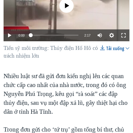
TẠI
No media source currently available
VIDEO
"Tìm"
NGƯỜI VIỆT HẢI NGOẠI
HÀNH TRÌNH BẦU CỬ 2024
NGHE
ĐỜI SỐNG
MỘT NĂM CHIẾN TRANH TẠI DẢI GAZA
KINH TẾ
MẠNG XÃ HỘI
GIẢI MÃ VÀNH ĐAI & CON ĐƯỜNG
0:00
2:17
KHOA HỌC
NGÀY TỊ NẠN THẾ GIỚI
Tiến sỹ môi trường: Thủy điện Hố Hô có
Tải xuống
SỨC KHOẺ
trách nhiệm lớn
TRỊNH VĨNH BÌNH - NGƯỜI HẠ 'BÊN THẮNG CUỘC'
Ngôn ngữ khác
VĂN HOÁ
GROUND ZERO – XƯA VÀ NAY
THỂ THAO
Nhiều luật sư đã gửi đơn kiến nghị lên các quan
CHI PHÍ CHIẾN TRANH AFGHANISTAN
GIÁO DỤC
chức cấp cao nhất của nhà nước, trong đó có ông
CÁC GIÁ TRỊ CỘNG HÒA Ở VIỆT NAM
Nguyễn Phú Trọng, kêu gọi “rà soát” các đập
THƯỢNG ĐỈNH TRUMP-KIM TẠI VIỆT NAM
thủy điện, sau vụ một đập xả lũ, gây thiệt hại cho
TRỊNH VĨNH BÌNH VS. CHÍNH PHỦ VIỆT NAM
dân ở tỉnh Hà Tĩnh.
NGƯ DÂN VIỆT VÀ LÀN SÓNG TRỘM HẢI SÂM
Trong đơn gửi cho ‘tứ trụ’ gồm tổng bí thư, chủ
BÊN KIA QUỐC LỘ: TIẾNG VỌNG TỪ NÔNG THÔN MỸ