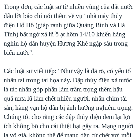
Trong đơn, các luật sư từ nhiều vùng của đất nước
dẫn lời báo chí nói thêm về vụ "nhà máy thủy
điện Hố Hô (giáp ranh giữa Quảng Bình và Hà
Tĩnh) bất ngờ xả lũ ồ ạt hôm 14/10 khiến hàng
nghìn hộ dân huyện Hương Khê ngập sâu trong
biển nước".
Các luật sư viết tiếp: “Như vậy là đã rõ, có yếu tố
nhân tai trong tai họa này. Đập thủy điện xả nước
là tác nhân góp phần làm trầm trọng thêm hậu
quả mưa lũ làm chết nhiều người, nhấn chìm tài
sản, hàng vạn hộ dân bị ảnh hưởng nghiêm trọng.
Chúng tôi cho rằng các đập thủy điện đem lại lợi
ích không bõ cho cái thiệt hại gây ra. Mạng người
là vô giá, không thể để mạng dân cứ chết vơi mỗi