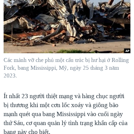
TẠI
VIDEO
"Tìm"
NGƯỜI VIỆT HẢI NGOẠI
HÀNH TRÌNH BẦU CỬ 2024
NGHE
ĐỜI SỐNG
MỘT NĂM CHIẾN TRANH TẠI DẢI GAZA
KINH TẾ
MẠNG XÃ HỘI
GIẢI MÃ VÀNH ĐAI & CON ĐƯỜNG
KHOA HỌC
NGÀY TỊ NẠN THẾ GIỚI
SỨC KHOẺ
TRỊNH VĨNH BÌNH - NGƯỜI HẠ 'BÊN THẮNG CUỘC'
Các mảnh vỡ che phủ một cấu trúc bị hư hại ở Rolling
Ngôn ngữ khác
VĂN HOÁ
GROUND ZERO – XƯA VÀ NAY
Fork, bang Mississippi, Mỹ, ngày 25 tháng 3 năm
THỂ THAO
2023.
CHI PHÍ CHIẾN TRANH AFGHANISTAN
GIÁO DỤC
CÁC GIÁ TRỊ CỘNG HÒA Ở VIỆT NAM
Ít nhất 23 người thiệt mạng và hàng chục người
THƯỢNG ĐỈNH TRUMP-KIM TẠI VIỆT NAM
bị thương khi một cơn lốc xoáy và giông bão
TRỊNH VĨNH BÌNH VS. CHÍNH PHỦ VIỆT NAM
mạnh quét qua bang Mississippi vào cuối ngày
NGƯ DÂN VIỆT VÀ LÀN SÓNG TRỘM HẢI SÂM
thứ Sáu, cơ quan quản lý tình trạng khẩn cấp của
bang này cho biết.
BÊN KIA QUỐC LỘ: TIẾNG VỌNG TỪ NÔNG THÔN MỸ