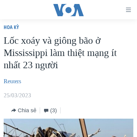
Đường
dẫn
HOA KỲ
truy
TRANG CHỦ
Lốc xoáy và giông bão ở
cập
VIỆT NAM
Mississippi làm thiệt mạng ít
Tới
HOA KỲ
nội
nhất 23 người
BIỂN ĐÔNG
dung
THẾ GIỚI
chính
Reuters
BLOG
Tới
25/03/2023
điều
DIỄN ĐÀN
hướng
MỤC
Chia sẻ
(3)
chính
CHUYÊN ĐỀ
TỰ DO BÁO CHÍ
Đi
HỌC TIẾNG ANH
VẠCH TRẦN TIN GIẢ
CHIẾN TRANH THƯƠNG MẠI CỦA MỸ: QUÁ KHỨ VÀ HIỆN
tới