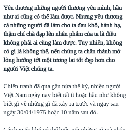
Yêu thương những người thương yêu mình, hầu
QUAN HỆ VIỆT MỸ
như ai cũng có thể làm được. Nhưng yêu thương
cả những người đã làm cho ta đau khổ, hành hạ,
thậm chí chà đạp lên nhân phẩm của ta là điều
không phải ai cũng làm được. Tuy nhiên, không
có gì là không thể, nếu chúng ta chân thành mở
lòng hướng tới một tương lai tốt đẹp hơn cho
người Việt chúng ta.
Chiến tranh đã qua gần nửa thế kỷ, nhiều người
Việt Nam ngày nay biết rất ít hoặc hầu như không
biết gì về những gì đã xảy ra trước và ngay sau
ngày 30/04/1975 hoặc 10 năm sau đó.
Các bạn ấy khó có thể hiểu nổi những gì mà nhân