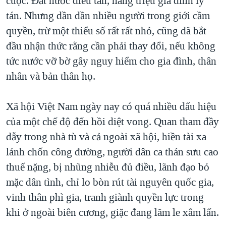
cuộc. Đất nước điêu tàn, hàng triệu gia đình ly
tán. Nhưng dần dần nhiều người trong giới cầm
quyền, trừ một thiểu số rất rất nhỏ, cũng đã bắt
đầu nhận thức rằng cần phải thay đổi, nếu không
tức nước vỡ bờ gây nguy hiểm cho gia đình, thân
nhân và bản thân họ.
Xã hội Việt Nam ngày nay có quá nhiều dấu hiệu
của một chế độ đến hồi diệt vong. Quan tham đầy
dẫy trong nhà tù và cả ngoài xã hội, hiền tài xa
lánh chốn công đường, người dân ca thán sưu cao
thuế nặng, bị nhũng nhiễu đủ điều, lãnh đạo bỏ
mặc dân tình, chỉ lo bòn rút tài nguyên quốc gia,
vinh thân phì gia, tranh giành quyền lực trong
khi ở ngoài biên cương, giặc đang lăm le xâm lấn.