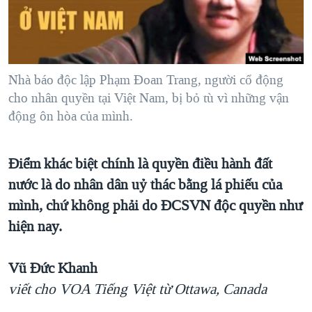
TẠI
VIDEO
"Tìm"
NGƯỜI VIỆT HẢI NGOẠI
HÀNH TRÌNH BẦU CỬ 2024
NGHE
ĐỜI SỐNG
MỘT NĂM CHIẾN TRANH TẠI DẢI GAZA
KINH TẾ
MẠNG XÃ HỘI
Nhà báo độc lập Phạm Đoan Trang, người cổ động
GIẢI MÃ VÀNH ĐAI & CON ĐƯỜNG
KHOA HỌC
cho nhân quyền tại Việt Nam, bị bỏ tù vì những vận
NGÀY TỊ NẠN THẾ GIỚI
động ôn hòa của mình.
SỨC KHOẺ
TRỊNH VĨNH BÌNH - NGƯỜI HẠ 'BÊN THẮNG CUỘC'
Ngôn ngữ khác
VĂN HOÁ
GROUND ZERO – XƯA VÀ NAY
Điểm khác biệt chính là quyền điều hành đất
THỂ THAO
CHI PHÍ CHIẾN TRANH AFGHANISTAN
nước là do nhân dân uỷ thác bằng lá phiếu của
GIÁO DỤC
mình, chứ không phải do ĐCSVN độc quyền như
CÁC GIÁ TRỊ CỘNG HÒA Ở VIỆT NAM
hiện nay.
THƯỢNG ĐỈNH TRUMP-KIM TẠI VIỆT NAM
TRỊNH VĨNH BÌNH VS. CHÍNH PHỦ VIỆT NAM
Vũ Đức Khanh
NGƯ DÂN VIỆT VÀ LÀN SÓNG TRỘM HẢI SÂM
viết cho VOA Tiếng Việt từ Ottawa, Canada
BÊN KIA QUỐC LỘ: TIẾNG VỌNG TỪ NÔNG THÔN MỸ