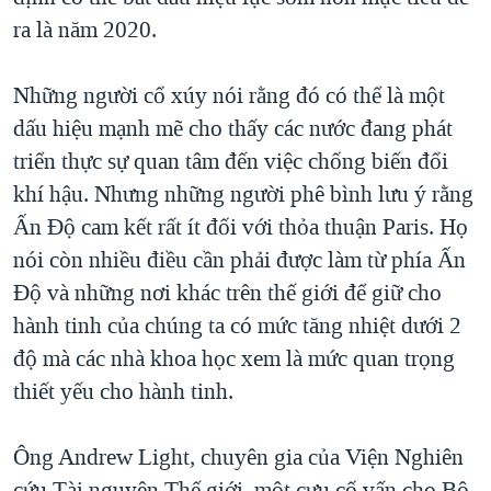
ra là năm 2020.
QUAN HỆ VIỆT MỸ
Những người cổ xúy nói rằng đó có thể là một
dấu hiệu mạnh mẽ cho thấy các nước đang phát
triển thực sự quan tâm đến việc chống biến đổi
khí hậu. Nhưng những người phê bình lưu ý rằng
Ấn Ðộ cam kết rất ít đối với thỏa thuận Paris. Họ
nói còn nhiều điều cần phải được làm từ phía Ấn
Ðộ và những nơi khác trên thế giới để giữ cho
hành tinh của chúng ta có mức tăng nhiệt dưới 2
độ mà các nhà khoa học xem là mức quan trọng
thiết yếu cho hành tinh.
Ông Andrew Light, chuyên gia của Viện Nghiên
cứu Tài nguyên Thế giới, một cựu cố vấn cho Bộ