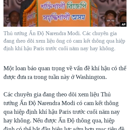
TẠI
VIDEO
"Tìm"
NGƯỜI VIỆT HẢI NGOẠI
HÀNH TRÌNH BẦU CỬ 2024
NGHE
ĐỜI SỐNG
MỘT NĂM CHIẾN TRANH TẠI DẢI GAZA
KINH TẾ
MẠNG XÃ HỘI
Thủ tướng Ấn Độ Narendra Modi. Các chuyên gia
GIẢI MÃ VÀNH ĐAI & CON ĐƯỜNG
KHOA HỌC
đang theo dõi xem liệu ông có cam kết thông qua hiệp
NGÀY TỊ NẠN THẾ GIỚI
định khí hậu Paris trước cuối năm nay hay không.
SỨC KHOẺ
TRỊNH VĨNH BÌNH - NGƯỜI HẠ 'BÊN THẮNG CUỘC'
Ngôn ngữ khác
VĂN HOÁ
GROUND ZERO – XƯA VÀ NAY
Một loan báo quan trọng về vấn đề khí hậu có thể
THỂ THAO
CHI PHÍ CHIẾN TRANH AFGHANISTAN
được đưa ra trong tuần này ở Washington.
GIÁO DỤC
CÁC GIÁ TRỊ CỘNG HÒA Ở VIỆT NAM
Các chuyên gia đang theo dõi xem liệu Thủ
THƯỢNG ĐỈNH TRUMP-KIM TẠI VIỆT NAM
tướng Ấn Ðộ Narendra Modi có cam kết thông
TRỊNH VĨNH BÌNH VS. CHÍNH PHỦ VIỆT NAM
qua hiệp định khí hậu Paris trước cuối năm nay
NGƯ DÂN VIỆT VÀ LÀN SÓNG TRỘM HẢI SÂM
hay không. Nếu được Ấn Ðộ thông qua, hiệp
BÊN KIA QUỐC LỘ: TIẾNG VỌNG TỪ NÔNG THÔN MỸ
định có thể bắt đầu hiệu lực sớm hơn mục tiêu đề