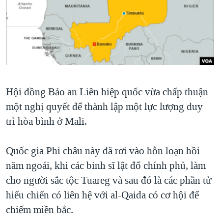
TẠI
VIDEO
"Tìm"
NGƯỜI VIỆT HẢI NGOẠI
HÀNH TRÌNH BẦU CỬ 2024
NGHE
ĐỜI SỐNG
MỘT NĂM CHIẾN TRANH TẠI DẢI GAZA
KINH TẾ
MẠNG XÃ HỘI
GIẢI MÃ VÀNH ĐAI & CON ĐƯỜNG
KHOA HỌC
NGÀY TỊ NẠN THẾ GIỚI
SỨC KHOẺ
Hội đồng Bảo an Liên hiệp quốc vừa chấp thuận
TRỊNH VĨNH BÌNH - NGƯỜI HẠ 'BÊN THẮNG CUỘC'
Ngôn ngữ khác
VĂN HOÁ
một nghị quyết để thành lập một lực lượng duy
GROUND ZERO – XƯA VÀ NAY
THỂ THAO
trì hòa bình ở Mali.
CHI PHÍ CHIẾN TRANH AFGHANISTAN
GIÁO DỤC
CÁC GIÁ TRỊ CỘNG HÒA Ở VIỆT NAM
Quốc gia Phi châu này đã rơi vào hỗn loạn hồi
THƯỢNG ĐỈNH TRUMP-KIM TẠI VIỆT NAM
năm ngoái, khi các binh sĩ lật đổ chính phủ, làm
cho người sắc tộc Tuareg và sau đó là các phần tử
TRỊNH VĨNH BÌNH VS. CHÍNH PHỦ VIỆT NAM
hiếu chiến có liên hệ với al-Qaida có cơ hội để
NGƯ DÂN VIỆT VÀ LÀN SÓNG TRỘM HẢI SÂM
chiếm miền bắc.
BÊN KIA QUỐC LỘ: TIẾNG VỌNG TỪ NÔNG THÔN MỸ