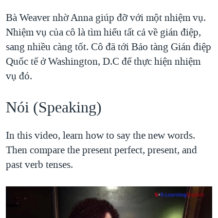
Bà Weaver nhờ Anna giúp đỡ với một nhiệm vụ.
Nhiệm vụ của cô là tìm hiểu tất cả về gián điệp,
sang nhiều càng tốt. Cô đã tới Bảo tàng Gián điệp
Quốc tế ở Washington, D.C để thực hiện nhiệm
vụ đó.
Let's Learn English Lesson 49 Speaking Practice
EMBED
SHARE
by
VOA Tiếng Việt
Nói (Speaking)
In this video, learn how to say the new words.
Then compare the present perfect, present, and
past verb tenses.