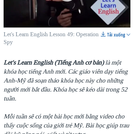
TẠI
VIDEO
"Tìm"
NGƯỜI VIỆT HẢI NGOẠI
HÀNH TRÌNH BẦU CỬ 2024
NGHE
ĐỜI SỐNG
MỘT NĂM CHIẾN TRANH TẠI DẢI GAZA
KINH TẾ
MẠNG XÃ HỘI
Let's Learn English Lesson 49: Operation
GIẢI MÃ VÀNH ĐAI & CON ĐƯỜNG
Tải xuống
0:00
0:05:00
EMBED
SHARE
KHOA HỌC
Spy
NGÀY TỊ NẠN THẾ GIỚI
SỨC KHOẺ
TRỊNH VĨNH BÌNH - NGƯỜI HẠ 'BÊN THẮNG CUỘC'
Ngôn ngữ khác
VĂN HOÁ
Let's Learn English (Tiếng Anh cơ bản)
là một
GROUND ZERO – XƯA VÀ NAY
khóa học tiếng Anh mới. Các giáo viên dạy tiếng
THỂ THAO
CHI PHÍ CHIẾN TRANH AFGHANISTAN
Anh-Mỹ đã soạn thảo khóa học này cho những
GIÁO DỤC
CÁC GIÁ TRỊ CỘNG HÒA Ở VIỆT NAM
người mới bắt đầu. Khóa học sẽ kéo dài trong 52
tuần.
THƯỢNG ĐỈNH TRUMP-KIM TẠI VIỆT NAM
TRỊNH VĨNH BÌNH VS. CHÍNH PHỦ VIỆT NAM
Mỗi tuần sẽ có một bài học mới bằng video cho
NGƯ DÂN VIỆT VÀ LÀN SÓNG TRỘM HẢI SÂM
thấy cuộc sống của giới trẻ Mỹ. Bài học giúp trau
BÊN KIA QUỐC LỘ: TIẾNG VỌNG TỪ NÔNG THÔN MỸ