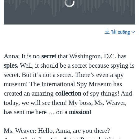
No media source currently available
Tải xuống
0:00
0:03:24
EMBED
SHARE
Anna: It is no
secret
that Washington, D.C. has
spies.
Well, it should be a secret because spying is
secret. But it’s not a secret. There’s even a spy
museum! The International Spy Museum has
created an amazing
collection
of spy things! And
today, we will see them! My boss, Ms. Weaver,
has sent me here … on a
mission
!
Ms. Weaver: Hello, Anna, are you there?