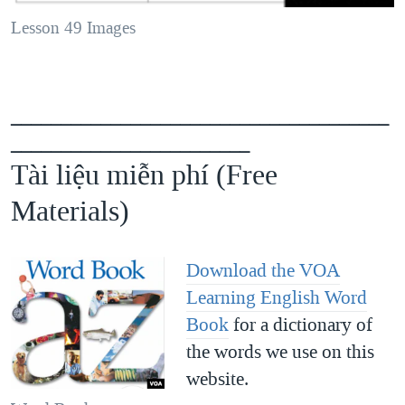
Lesson 49 Images
______________________________________
________________________
Tài liệu miễn phí (Free
Materials)​
Download the VOA
Learning English Word
Book
for a dictionary of
the words we use on this
website.