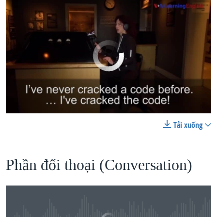
No media source currently available
Tải xuống
0:00
0:02:15
Let's Learn English Lesson 4: Operation Spy!
EMBED
SHARE
EMBED
SHARE
by
VOA Tiếng Việt
Phần đối thoại (Conversation)​