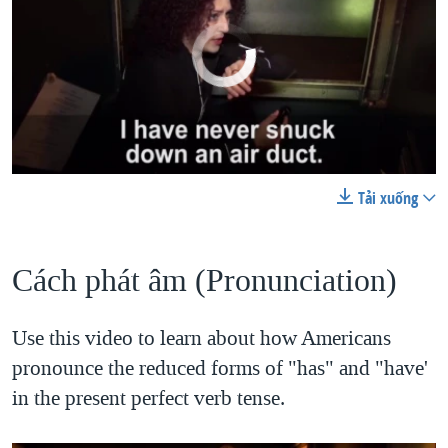
No media source currently available
Tải xuống
0:00
0:09:44
EMBED
SHARE
Let's Learn English Lesson 49 Pronunciation Practice
EMBED
SHARE
by
VOA Tiếng Việt
Cách phát âm (Pronunciation)​
Use this video to learn about how Americans
pronounce the reduced forms of "has" and "have'
in the present perfect verb tense.