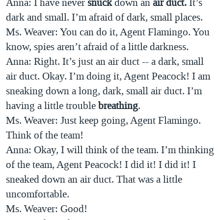
Anna: I have never
snuck
down an
air duct.
It’s
dark and small. I’m afraid of dark, small places.
Ms. Weaver: You can do it, Agent Flamingo. You
know, spies aren’t afraid of a little darkness.
Anna: Right.
It’s just an air duct -- a dark, small
air duct. Okay.
I’m doing it, Agent Peacock! I am
sneaking down a long, dark, small air duct. I’m
having a little trouble
breathing
.
Ms. Weaver: Just keep going, Agent Flamingo.
Think of the team!
Anna: Okay, I will think of the team. I’m thinking
of the team, Agent Peacock! I did it! I did it! I
sneaked down an air duct. That was a little
uncomfortable.
Ms. Weaver: Good!