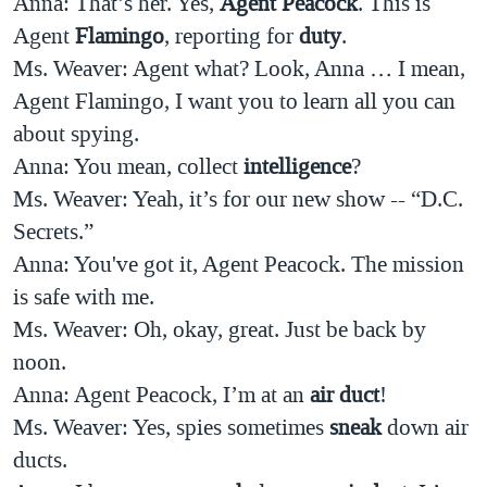
Anna: That’s her. Yes,
Agent Peacock
. This is
Agent
Flamingo
, reporting for
duty
.
Ms. Weaver: Agent what? Look, Anna … I mean,
Agent Flamingo, I want you to learn all you can
about spying.
Anna: You mean, collect
intelligence
?
Ms. Weaver: Yeah, it’s for our new show -- “D.C.
Secrets.”
Anna: You've got it, Agent Peacock. The mission
is safe with me.
Ms. Weaver: Oh, okay, great. Just be back by
noon.
Anna: Agent Peacock, I’m at an
air duct
!
Ms. Weaver: Yes, spies sometimes
sneak
down air
ducts.