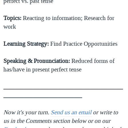
perfect vs. past tense
Topics
:
Reacting to information; Research for
work
Learning Strategy:
Find Practice Opportunities
Speaking & Pronunciation
:
Reduced forms of
has/have in present perfect tense
______________________________________
_________________________
Now it's your turn.
Send us an email
or write to
us in the Comments section below or on our