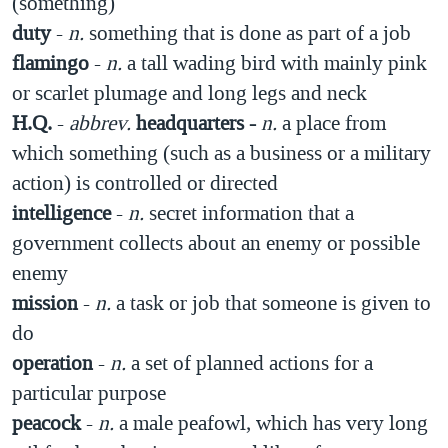
(something)
duty
-
n.
something that is done as part of a job
flamingo
-
n.
a tall wading bird with mainly pink
or scarlet plumage and long legs and neck
H.Q.
-
abbrev.
headquarters -
n.
a place from
which something (such as a business or a military
action) is controlled or directed
intelligence
-
n.
secret information that a
government collects about an enemy or possible
enemy
mission
-
n.
a task or job that someone is given to
do
operation
-
n.
a set of planned actions for a
particular purpose
peacock
-
n.
a male peafowl, which has very long