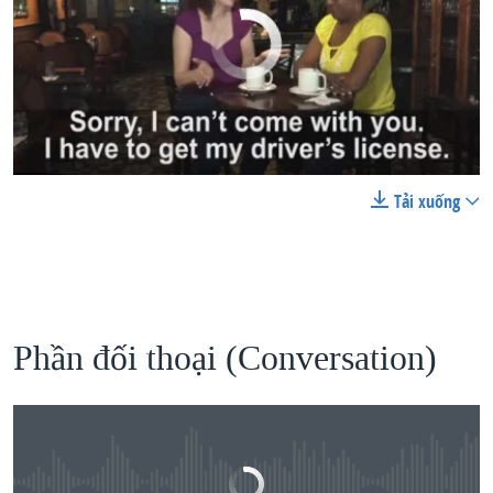
No media source currently available
Tải xuống
0:00
0:01:19
EMBED
SHARE
Lesson 21: Can You Come With Me?
EMBED
SHARE
by
VOA Tiếng Việt
Phần đối thoại (Conversation)
No media source currently available