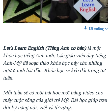
TẠI
VIDEO
"Tìm"
NGƯỜI VIỆT HẢI NGOẠI
HÀNH TRÌNH BẦU CỬ 2024
NGHE
ĐỜI SỐNG
MỘT NĂM CHIẾN TRANH TẠI DẢI GAZA
KINH TẾ
MẠNG XÃ HỘI
GIẢI MÃ VÀNH ĐAI & CON ĐƯỜNG
Tải xuống
0:00
0:05:00
EMBED
SHARE
KHOA HỌC
NGÀY TỊ NẠN THẾ GIỚI
SỨC KHOẺ
TRỊNH VĨNH BÌNH - NGƯỜI HẠ 'BÊN THẮNG CUỘC'
Let's Learn English (Tiếng Anh cơ bản)
là một
Ngôn ngữ khác
VĂN HOÁ
khóa học tiếng Anh mới. Các giáo viên dạy tiếng
GROUND ZERO – XƯA VÀ NAY
THỂ THAO
Anh-Mỹ đã soạn thảo khóa học này cho những
CHI PHÍ CHIẾN TRANH AFGHANISTAN
GIÁO DỤC
người mới bắt đầu. Khóa học sẽ kéo dài trong 52
CÁC GIÁ TRỊ CỘNG HÒA Ở VIỆT NAM
tuần.
THƯỢNG ĐỈNH TRUMP-KIM TẠI VIỆT NAM
TRỊNH VĨNH BÌNH VS. CHÍNH PHỦ VIỆT NAM
Mỗi tuần sẽ có một bài học mới bằng video cho
thấy cuộc sống của giới trẻ Mỹ. Bài học giúp trau
NGƯ DÂN VIỆT VÀ LÀN SÓNG TRỘM HẢI SÂM
dồi kỹ năng nói, viết và từ vựng.
BÊN KIA QUỐC LỘ: TIẾNG VỌNG TỪ NÔNG THÔN MỸ