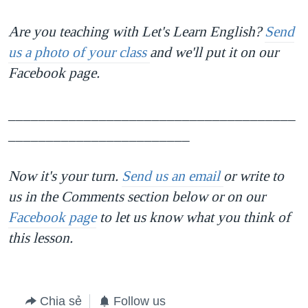
Are you teaching with Let's Learn English?
Send
us a photo of your class
and we'll put it on our
Facebook page.
______________________________________
________________________
Now it's your turn.
Send us an email
or write to
us in the Comments section below or on our
Facebook page
to let us know what you think of
this lesson.
Chia sẻ
Follow us