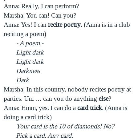
Anna: Really, I can perform?
Marsha: You can! Can you?
Anna: Yes! I can
recite poetry
. (Anna is in a club
reciting a poem)
- A poem -
Light dark
Light dark
Darkness
Dark
Marsha: In this country, nobody recites poetry at
parties. Um … can you do anything
else
?
Anna: Hmm, yes. I can do a
card trick
. (Anna is
doing a card trick)
Your card is the 10 of diamonds! No?
Pick a card. Any card.