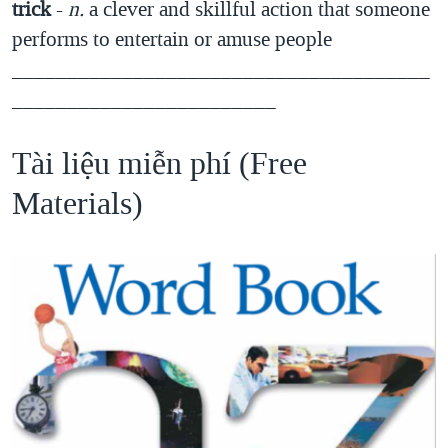
trick
-
n.
a clever and skillful action that someone
performs to entertain or amuse people
______________________________________
________________________
Tài liệu miễn phí (Free
Materials)