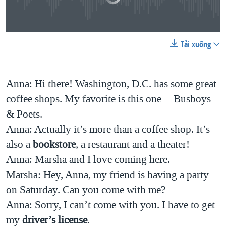
Tải xuống
0:00
0:02:57
EMBED
SHARE
Anna: Hi there! Washington, D.C. has some great
coffee shops. My favorite is this one -- Busboys
& Poets.
Anna: Actually it’s more than a coffee shop. It’s
also a
bookstore
, a restaurant and a theater!
Anna: Marsha and I love coming here.
Marsha: Hey, Anna, my friend is having a party
on Saturday. Can you come with me?
Anna: Sorry, I can’t come with you. I have to get
my
driver’s license
.