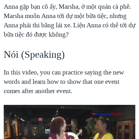
Anna gặp bạn cô ấy, Marsha, ở một quán cà phê.
Marsha muốn Anna tới dự một bữa tiệc, nhưng
Anna phải thi bằng lái xe. Liệu Anna có thể tới dự
bữa tiệc đó được không?
Let's Learn English Lesson 21 Speaking Practice
EMBED
SHARE
by
VOA Tiếng Việt
Nói (Speaking)
In this video, you can practice saying the new
words and learn how to show that one event
comes after another event.
No media source currently available