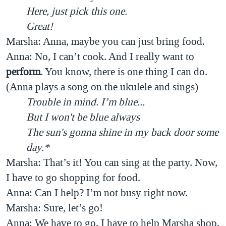
Here, just pick this one.
Great!
Marsha: Anna, maybe you can just bring food.
Anna: No, I can’t cook. And I really want to
perform
. You know, there is one thing I can do.
(Anna plays a song on the ukulele and sings)
Trouble in mind. I’m blue...
But I won't be blue always
The sun's gonna shine in my back door some
day.*
Marsha: That’s it! You can sing at the party. Now,
I have to go shopping for food.
Anna: Can I help? I’m not busy right now.
Marsha: Sure, let’s go!
Anna: We have to go. I have to help Marsha shop.