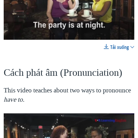
Tải xuống
0:00
0:04:03
Let's Learn English Lesson 21 Pronunciation Practice
EMBED
SHARE
EMBED
SHARE
by
VOA Tiếng Việt
Cách phát âm (Pronunciation)
This video teaches about two ways to pronounce
have to.