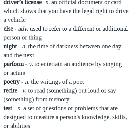
driver’s license
-
n.
an official document or card
which shows that you have the legal right to drive
a vehicle
else
-
adv.
used to refer to a different or additional
person or thing
night
-
n.
the time of darkness between one day
and the next
perform
-
v.
to entertain an audience by singing
or acting
poetry
-
n.
the writings of a poet
recite
-
v.
to read (something) out loud or say
(something) from memory
test
-
n.
a set of questions or problems that are
designed to measure a person's knowledge, skills,
or abilities