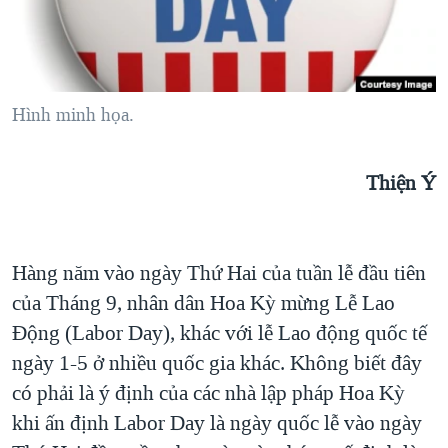
TẠI
VIDEO
"Tìm"
NGƯỜI VIỆT HẢI NGOẠI
HÀNH TRÌNH BẦU CỬ 2024
NGHE
ĐỜI SỐNG
MỘT NĂM CHIẾN TRANH TẠI DẢI GAZA
KINH TẾ
MẠNG XÃ HỘI
Hình minh họa.
GIẢI MÃ VÀNH ĐAI & CON ĐƯỜNG
KHOA HỌC
NGÀY TỊ NẠN THẾ GIỚI
SỨC KHOẺ
Thiện Ý
TRỊNH VĨNH BÌNH - NGƯỜI HẠ 'BÊN THẮNG CUỘC'
Ngôn ngữ khác
VĂN HOÁ
GROUND ZERO – XƯA VÀ NAY
THỂ THAO
CHI PHÍ CHIẾN TRANH AFGHANISTAN
Hàng năm vào ngày Thứ Hai của tuần lễ đầu tiên
GIÁO DỤC
CÁC GIÁ TRỊ CỘNG HÒA Ở VIỆT NAM
của Tháng 9, nhân dân Hoa Kỳ mừng Lễ Lao
Ðộng (Labor Day), khác với lễ Lao động quốc tế
THƯỢNG ĐỈNH TRUMP-KIM TẠI VIỆT NAM
ngày 1-5 ở nhiều quốc gia khác. Không biết đây
TRỊNH VĨNH BÌNH VS. CHÍNH PHỦ VIỆT NAM
có phải là ý định của các nhà lập pháp Hoa Kỳ
NGƯ DÂN VIỆT VÀ LÀN SÓNG TRỘM HẢI SÂM
khi ấn định Labor Day là ngày quốc lễ vào ngày
BÊN KIA QUỐC LỘ: TIẾNG VỌNG TỪ NÔNG THÔN MỸ