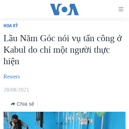
Đường
dẫn
HOA KỲ
truy
TRANG CHỦ
Lầu Năm Góc nói vụ tấn công ở
cập
VIỆT NAM
Kabul do chỉ một người thực
Tới
HOA KỲ
nội
hiện
BIỂN ĐÔNG
dung
THẾ GIỚI
chính
Reuters
BLOG
Tới
28/08/2021
điều
DIỄN ĐÀN
hướng
MỤC
Chia sẻ
chính
CHUYÊN ĐỀ
TỰ DO BÁO CHÍ
Đi
HỌC TIẾNG ANH
VẠCH TRẦN TIN GIẢ
CHIẾN TRANH THƯƠNG MẠI CỦA MỸ: QUÁ KHỨ VÀ HIỆN
tới