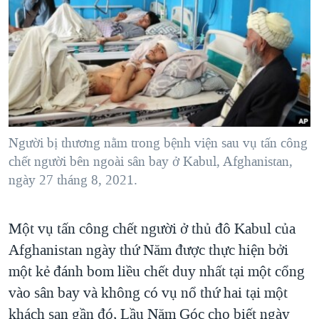
TẠI
VIDEO
"Tìm"
NGƯỜI VIỆT HẢI NGOẠI
HÀNH TRÌNH BẦU CỬ 2024
NGHE
ĐỜI SỐNG
MỘT NĂM CHIẾN TRANH TẠI DẢI GAZA
KINH TẾ
MẠNG XÃ HỘI
GIẢI MÃ VÀNH ĐAI & CON ĐƯỜNG
KHOA HỌC
NGÀY TỊ NẠN THẾ GIỚI
SỨC KHOẺ
TRỊNH VĨNH BÌNH - NGƯỜI HẠ 'BÊN THẮNG CUỘC'
Người bị thương nằm trong bệnh viện sau vụ tấn công
Ngôn ngữ khác
VĂN HOÁ
GROUND ZERO – XƯA VÀ NAY
chết người bên ngoài sân bay ở Kabul, Afghanistan,
THỂ THAO
ngày 27 tháng 8, 2021.
CHI PHÍ CHIẾN TRANH AFGHANISTAN
GIÁO DỤC
CÁC GIÁ TRỊ CỘNG HÒA Ở VIỆT NAM
Một vụ tấn công chết người ở thủ đô Kabul của
THƯỢNG ĐỈNH TRUMP-KIM TẠI VIỆT NAM
Afghanistan ngày thứ Năm được thực hiện bởi
TRỊNH VĨNH BÌNH VS. CHÍNH PHỦ VIỆT NAM
một kẻ đánh bom liều chết duy nhất tại một cổng
NGƯ DÂN VIỆT VÀ LÀN SÓNG TRỘM HẢI SÂM
vào sân bay và không có vụ nổ thứ hai tại một
khách sạn gần đó, Lầu Năm Góc cho biết ngày
BÊN KIA QUỐC LỘ: TIẾNG VỌNG TỪ NÔNG THÔN MỸ