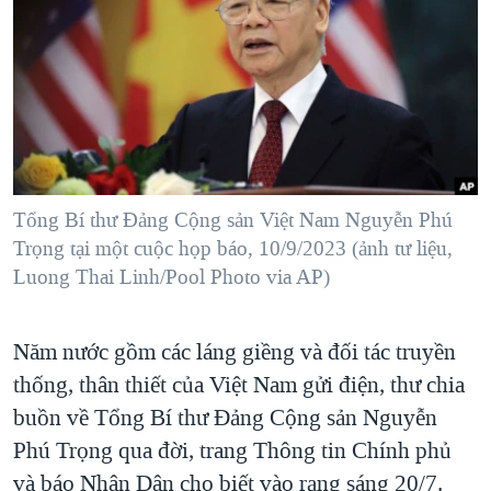
TẠI
VIDEO
"Tìm"
NGƯỜI VIỆT HẢI NGOẠI
HÀNH TRÌNH BẦU CỬ 2024
NGHE
ĐỜI SỐNG
MỘT NĂM CHIẾN TRANH TẠI DẢI GAZA
KINH TẾ
MẠNG XÃ HỘI
GIẢI MÃ VÀNH ĐAI & CON ĐƯỜNG
KHOA HỌC
NGÀY TỊ NẠN THẾ GIỚI
SỨC KHOẺ
TRỊNH VĨNH BÌNH - NGƯỜI HẠ 'BÊN THẮNG CUỘC'
Tổng Bí thư Đảng Cộng sản Việt Nam Nguyễn Phú
Ngôn ngữ khác
VĂN HOÁ
GROUND ZERO – XƯA VÀ NAY
Trọng tại một cuộc họp báo, 10/9/2023 (ảnh tư liệu,
THỂ THAO
Luong Thai Linh/Pool Photo via AP)
CHI PHÍ CHIẾN TRANH AFGHANISTAN
GIÁO DỤC
CÁC GIÁ TRỊ CỘNG HÒA Ở VIỆT NAM
Năm nước gồm các láng giềng và đối tác truyền
THƯỢNG ĐỈNH TRUMP-KIM TẠI VIỆT NAM
thống, thân thiết của Việt Nam gửi điện, thư chia
TRỊNH VĨNH BÌNH VS. CHÍNH PHỦ VIỆT NAM
buồn về Tổng Bí thư Đảng Cộng sản Nguyễn
NGƯ DÂN VIỆT VÀ LÀN SÓNG TRỘM HẢI SÂM
Phú Trọng qua đời, trang Thông tin Chính phủ
và báo Nhân Dân cho biết vào rạng sáng 20/7.
BÊN KIA QUỐC LỘ: TIẾNG VỌNG TỪ NÔNG THÔN MỸ