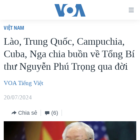
Đường
dẫn
VIỆT NAM
truy
TRANG CHỦ
Lào, Trung Quốc, Campuchia,
cập
VIỆT NAM
Cuba, Nga chia buồn về Tổng Bí
Tới
HOA KỲ
nội
thư Nguyễn Phú Trọng qua đời
BIỂN ĐÔNG
dung
THẾ GIỚI
chính
VOA Tiếng Việt
BLOG
Tới
20/07/2024
điều
DIỄN ĐÀN
hướng
MỤC
Chia sẻ
(6)
chính
CHUYÊN ĐỀ
TỰ DO BÁO CHÍ
Đi
HỌC TIẾNG ANH
VẠCH TRẦN TIN GIẢ
CHIẾN TRANH THƯƠNG MẠI CỦA MỸ: QUÁ KHỨ VÀ HIỆN
tới