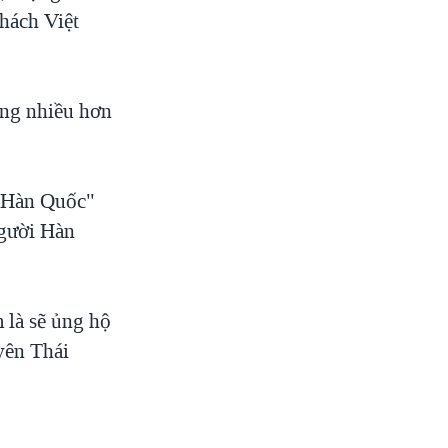
hách Việt
ọng nhiều hơn
h Hàn Quốc"
người Hàn
 là sẽ ủng hộ
yên Thái