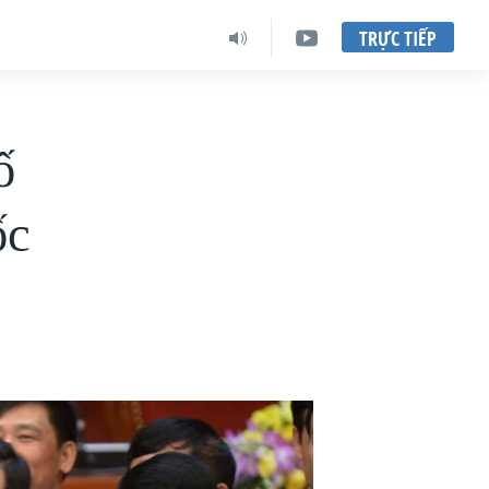
TRỰC TIẾP
ố
ốc