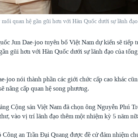
ẩy mối quan hệ gần gũi hơn với Hàn Quốc dưới sự lãnh đ
uốc Jun Dae-joo tuyên bố Việt Nam dự kiến sẽ tiếp t
gần gũi hơn với Hàn Quốc dưới sự lãnh đạo của tổng 
ae-joo nói thành phần các giới chức cấp cao khác cũn
 sẽ nâng cấp quan hệ song phương.
Đảng Cộng sản Việt Nam đã chọn ông Nguyễn Phú T
thư, vào vị trí lãnh đạo thêm một nhiệm kỳ 5 năm nữ
ộ Công an Trần Đại Quang được đề cử đảm nhiệm ch