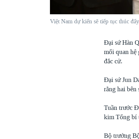
VIỆT NAM
NGƯ DÂN VIỆT VÀ LÀN SÓNG
Việt Nam dự kiến sẽ tiếp tục thúc đ
TRỘM HẢI SÂM
BÊN KIA QUỐC LỘ: TIẾNG VỌNG
Đại sứ Hàn Q
TỪ NÔNG THÔN MỸ
mối quan hệ 
QUAN HỆ VIỆT MỸ
đắc cử.
Đại sứ Jun D
rằng hai bên
Tuần trước 
kim Tổng bí 
Bộ trưởng B