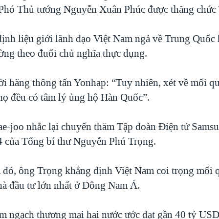
 Phó Thủ tướng Nguyễn Xuân Phúc được thăng chức
ịnh liệu giới lãnh đạo Việt Nam ngả về Trung Quốc
ường theo đuổi chủ nghĩa thực dụng.
lời hãng thông tấn Yonhap: “Tuy nhiên, xét về mối q
ả họ đều có tâm lý ủng hộ Hàn Quốc”.
ae-joo nhắc lại chuyến thăm Tập đoàn Điện tử Sams
 của Tổng bí thư Nguyễn Phú Trọng.
m đó, ông Trọng khẳng định Việt Nam coi trọng mối 
à đầu tư lớn nhất ở Đông Nam Á.
 ngạch thương mại hai nước ước đạt gần 40 tỷ USD