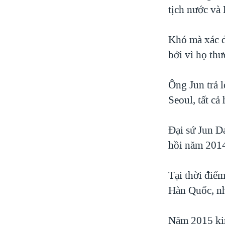
tịch nước và
Khó mà xác đ
bởi vì họ th
Ông Jun trả 
Seoul, tất c
Đại sứ Jun D
hồi năm 2014
Tại thời điể
Hàn Quốc, nh
Năm 2015 kim