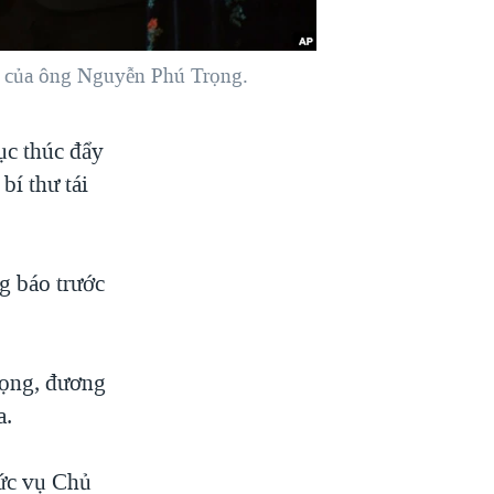
ạo của ông Nguyễn Phú Trọng.
ục thúc đẩy
bí thư tái
g báo trước
rọng, đương
a.
ức vụ Chủ