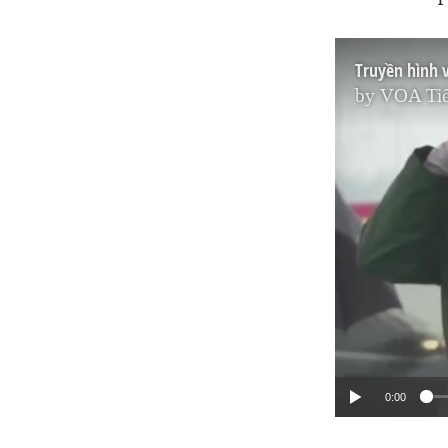
Truyền hình 
by
VOA Tiế
0:00