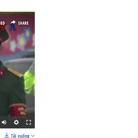
BED
SHARE
Tải xuống