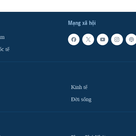
Mạng xã hội
am
ốc tế
Kinh tế
Ðời sống