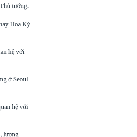
 Thủ tướng.
 hay Hoa Kỳ
uan hệ với
ung ở Seoul
quan hệ với
, lượng