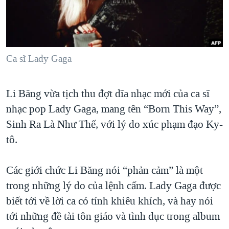
TẠI
VIDEO
"Tìm"
NGƯỜI VIỆT HẢI NGOẠI
HÀNH TRÌNH BẦU CỬ 2024
NGHE
ĐỜI SỐNG
MỘT NĂM CHIẾN TRANH TẠI DẢI GAZA
KINH TẾ
MẠNG XÃ HỘI
Ca sĩ Lady Gaga
GIẢI MÃ VÀNH ĐAI & CON ĐƯỜNG
KHOA HỌC
NGÀY TỊ NẠN THẾ GIỚI
SỨC KHOẺ
Li Băng vừa tịch thu đợt dĩa nhạc mới của ca sĩ
TRỊNH VĨNH BÌNH - NGƯỜI HẠ 'BÊN THẮNG CUỘC'
Ngôn ngữ khác
VĂN HOÁ
nhạc pop Lady Gaga, mang tên “Born This Way”,
GROUND ZERO – XƯA VÀ NAY
THỂ THAO
Sinh Ra Là Như Thế, với lý do xúc phạm đạo Ky-
CHI PHÍ CHIẾN TRANH AFGHANISTAN
tô.
GIÁO DỤC
CÁC GIÁ TRỊ CỘNG HÒA Ở VIỆT NAM
Các giới chức Li Băng nói “phản cảm” là một
THƯỢNG ĐỈNH TRUMP-KIM TẠI VIỆT NAM
trong những lý do của lệnh cấm. Lady Gaga được
TRỊNH VĨNH BÌNH VS. CHÍNH PHỦ VIỆT NAM
biết tới về lời ca có tính khiêu khích, và hay nói
NGƯ DÂN VIỆT VÀ LÀN SÓNG TRỘM HẢI SÂM
tới những đề tài tôn giáo và tình dục trong album
BÊN KIA QUỐC LỘ: TIẾNG VỌNG TỪ NÔNG THÔN MỸ