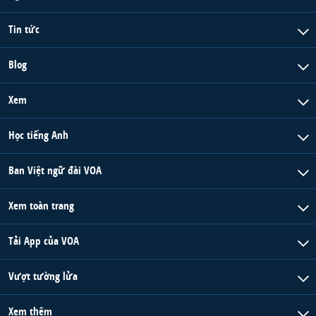
Tin tức
Blog
Xem
Học tiếng Anh
Ban Việt ngữ đài VOA
Xem toàn trang
Tải App của VOA
Vượt tường lửa
Xem thêm