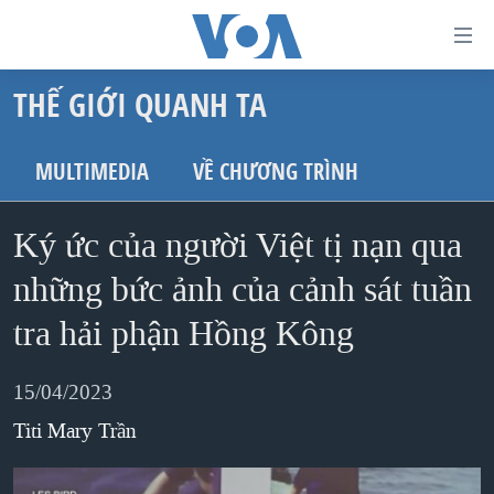
Đường
dẫn
THẾ GIỚI QUANH TA
truy
TRANG CHỦ
cập
VIỆT NAM
MULTIMEDIA
VỀ CHƯƠNG TRÌNH
Tới
HOA KỲ
nội
Ký ức của người Việt tị nạn qua
BIỂN ĐÔNG
dung
THẾ GIỚI
những bức ảnh của cảnh sát tuần
chính
BLOG
Tới
tra hải phận Hồng Kông
điều
DIỄN ĐÀN
hướng
15/04/2023
MỤC
chính
Titi Mary Trần
CHUYÊN ĐỀ
TỰ DO BÁO CHÍ
Đi
HỌC TIẾNG ANH
VẠCH TRẦN TIN GIẢ
CHIẾN TRANH THƯƠNG MẠI CỦA MỸ: QUÁ KHỨ VÀ HIỆN
tới