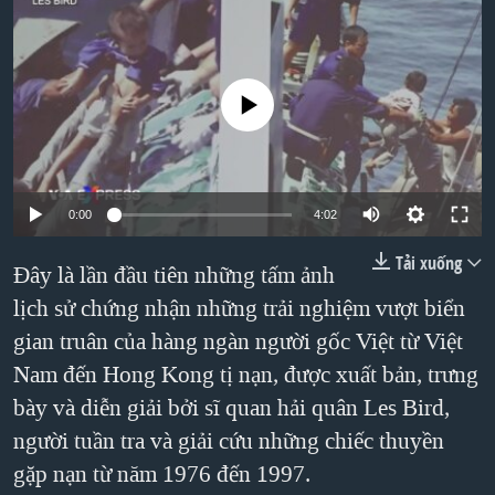
TẠI
VIDEO
"Tìm"
NGƯỜI VIỆT HẢI NGOẠI
HÀNH TRÌNH BẦU CỬ 2024
NGHE
ĐỜI SỐNG
MỘT NĂM CHIẾN TRANH TẠI DẢI GAZA
No media source currently available
KINH TẾ
MẠNG XÃ HỘI
GIẢI MÃ VÀNH ĐAI & CON ĐƯỜNG
KHOA HỌC
NGÀY TỊ NẠN THẾ GIỚI
SỨC KHOẺ
TRỊNH VĨNH BÌNH - NGƯỜI HẠ 'BÊN THẮNG CUỘC'
0:00
4:02
Ngôn ngữ khác
VĂN HOÁ
GROUND ZERO – XƯA VÀ NAY
Tải xuống
THỂ THAO
Đây là lần đầu tiên những tấm ảnh
CHI PHÍ CHIẾN TRANH AFGHANISTAN
GIÁO DỤC
lịch sử chứng nhận những trải nghiệm vượt biển
CÁC GIÁ TRỊ CỘNG HÒA Ở VIỆT NAM
gian truân của hàng ngàn người gốc Việt từ Việt
THƯỢNG ĐỈNH TRUMP-KIM TẠI VIỆT NAM
Nam đến Hong Kong tị nạn, được xuất bản, trưng
bày và diễn giải bởi sĩ quan hải quân Les Bird,
TRỊNH VĨNH BÌNH VS. CHÍNH PHỦ VIỆT NAM
người tuần tra và giải cứu những chiếc thuyền
NGƯ DÂN VIỆT VÀ LÀN SÓNG TRỘM HẢI SÂM
gặp nạn từ năm 1976 đến 1997.
BÊN KIA QUỐC LỘ: TIẾNG VỌNG TỪ NÔNG THÔN MỸ