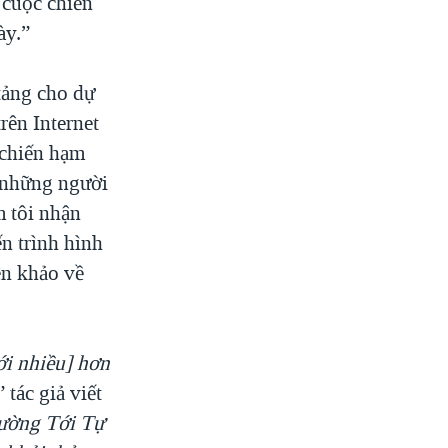
 cuộc chiến
ày.”
tảng cho dự
rên Internet
 chiến hạm
i những người
m tôi nhận
ến trình hình
ên khảo về
ới nhiều] hơn
” tác giả viết
Đường Tới Tự