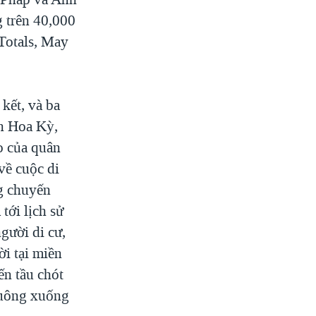
g trên 40,000
 Totals, May
kết, và ba
ân Hoa Kỳ,
o của quân
về cuộc di
ng chuyến
tới lịch sử
gười di cư,
ời tại miền
ến tầu chót
buông xuống