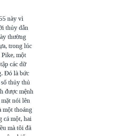
55 này vì
ởi thủy dẫn
này thường
ựa, trong lúc
 Pike, một
tập các dữ
. Đó là bức
 số thủy thủ
ịch được mệnh
mặt nói lên
à một thoáng
 cả một, hai
ều mà tôi đã