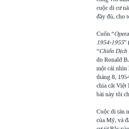
cuộc di cư nă
đầy đủ, cho t
Cuốn “
Opera
1954-1955
” 
“
Chiến Dịch 
do Ronald B. 
một cái nhìn 
tháng 8, 195
chia cắt Việ
bài này tôi c
Cuộc di tản n
của Mỹ, và đ
cư từ Bắc và