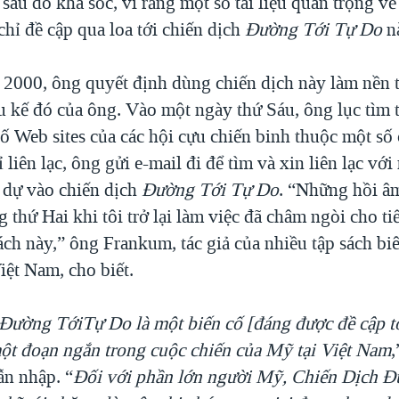
sau đó khá sốc, vì rằng một số tài liệu quan trọng về
hỉ đề cập qua loa tới chiến dịch
Đường Tới Tự Do
n
2000, ông quyết định dùng chiến dịch này làm nền 
 kế đó của ông. Vào một ngày thứ Sáu, ông lục tìm t
số Web sites của các hội cựu chiến binh thuộc một số
 liên lạc, ông gửi e-mail đi để tìm và xin liên lạc vớ
 dự vào chiến dịch
Đường Tới Tự Do
. “Những hồi â
 thứ Hai khi tôi trở lại làm việc đã châm ngòi cho ti
ách này,” ông Frankum, tác giả của nhiều tập sách bi
iệt Nam, cho biết.
Đường TớiTự Do là một biến cố [đáng được đề cập t
một đoạn ngắn trong cuộc chiến của Mỹ tại Việt Nam
,
ẫn nhập. “
Đối với phần lớn người Mỹ, Chiến Dịch 