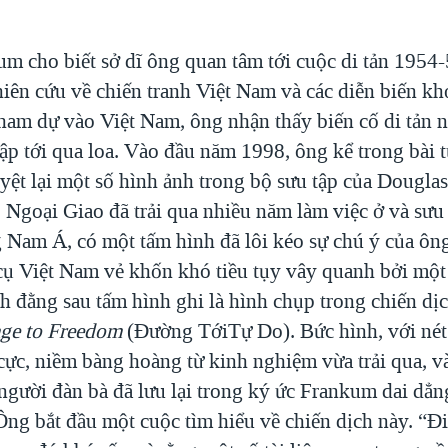
um cho biết sở dĩ ông quan tâm tới cuộc di tản 1954-
hiên cứu về chiến tranh Việt Nam và các diễn biến kh
tham dự vào Việt Nam, ông nhận thấy biến cố di tản 
ập tới qua loa. Vào đầu năm 1998, ông kể trong bài t
yệt lại một số hình ảnh trong bộ sưu tập của Douglas
 Ngoại Giao đã trải qua nhiều năm làm việc ở và sưu 
 Nam Á, có một tấm hình đã lôi kéo sự chú ý của ông
cụ Việt Nam vẻ khốn khó tiều tụy vây quanh bởi một
h đằng sau tấm hình ghi là hình chụp trong chiến d
age to Freedom
(Đường TớiTự Do). Bức hình, với nét 
cực, niềm bàng hoàng từ kinh nghiệm vừa trải qua, v
người đàn bà đã lưu lại trong ký ức Frankum dai dẳng
Ông bắt đầu một cuộc tìm hiểu về chiến dịch này. “Đi