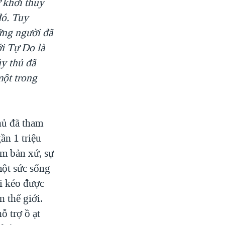
ự khởi thủy
đó. Tuy
hững người đã
i Tự Do là
y thủ đã
một trong
hủ đã tham
ần 1 triệu
am bản xứ, sự
ột sức sống
i kéo được
n thế giới.
 trợ ồ ạt