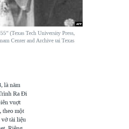
55” (Texas Tech University Press,
tnam Center and Archive tai Texas
, là năm
Trình Ra Đi
biên vuợt
, theo một
vở tài liệu
net. Riêng