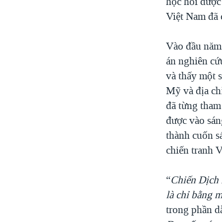
học hỏi được 
Việt Nam đã c
Vào đầu năm 
án nghiên cứu
và thấy một 
Mỹ và địa chỉ
đã từng tham
được vào sáng
thành cuốn s
chiến tranh V
“
Chiến Dịch 
là chỉ bằng 
trong phần d