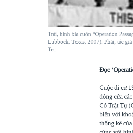
VIỆT NAM
NGƯ DÂN VIỆT VÀ LÀN SÓNG
TRỘM HẢI SÂM
Trái, hình bìa cuốn “Operation Passa
BÊN KIA QUỐC LỘ: TIẾNG VỌNG
TỪ NÔNG THÔN MỸ
Lubbock, Texas, 2007). Phải, tác gi
Tec
QUAN HỆ VIỆT MỸ
Đọc ‘Operati
Cuộc di cư 1
đóng cửa các
Có Trật Tự (
biển với kho
thống kê của 
cùng với hình