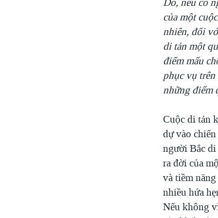
Do, nếu có ng
của một cuộc
nhiên, đối vớ
di tản một q
điểm mấu chố
phục vụ trên
những điểm q
Cuộc di tản 
dự vào chiến 
người Bắc di
ra đời của m
và tiềm năng
nhiều hứa hẹn
Nếu không vì