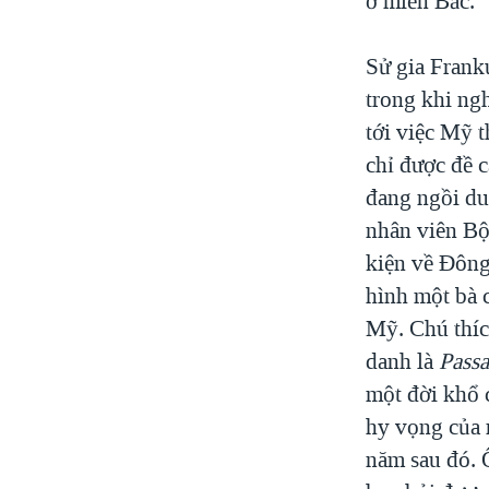
ở miền Bắc.
Sử gia Frank
trong khi ng
tới việc Mỹ 
chỉ được đề c
đang ngồi du
nhân viên Bộ
kiện về Đông
hình một bà 
Mỹ. Chú thíc
danh là
Pass
một đời khổ 
hy vọng của 
năm sau đó. 