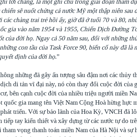
hĩ tới chăng, là một ghi chú trong giai đoạn tham d
 chiến sẽ nuốt chửng cả nước Mỹ một thập niên sau 
i các chàng trai trẻ hồi ấy, giờ đã ở tuổi 70 và 80, n
uốc gia vào năm 1954 và 1955, Chiến Dịch Đường Tớ
t của đời họ. Ngay cả 50 năm sau, đối với những thủ
 những con tầu của Task Force 90, biến cố này đã là 
uyết định của đời họ
.”
không những đã gây ấn tượng sâu đậm nơi các thủy t
dịch di tản vĩ đại này, nó còn thay đổi cuộc đời của g
 cư, bên cạnh cuộc đời của nhiều triệu người miền N
ột quốc gia mang tên Việt Nam Cộng Hoà hừng hực m
 phát triển. Với sự bảo lãnh của Hoa Kỳ, VNCH đã lô
 tiếp tay kiến thiết và xây dựng từ các nước tự do trê
 tham vọng thanh toán miền Nam của Hà Nội và sự hỗ