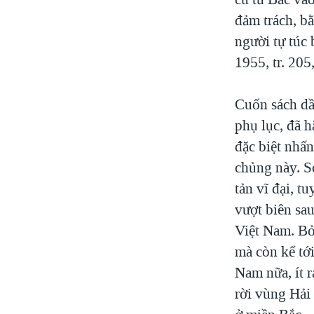
đảm trách, b
người tự túc 
1955, tr. 205
Cuốn sách dầ
phụ lục, đã 
đặc biệt nhấ
chủng này. So
tản vĩ đại, 
vượt biên sau
Việt Nam. Bởi
mà còn kể tới
Nam nữa, ít r
rời vùng Hải