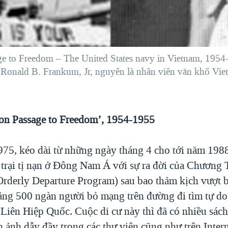
ge to Freedom – The United States navy in Vietnam, 1954-
ả Ronald B. Frankum, Jr, nguyên là nhân viên văn khố Vie
on Passage to Freedom’, 1954-1955
975, kéo dài từ những ngày tháng 4 cho tới năm 1988
 trại tị nạn ở Đông Nam Á với sự ra đời của Chương 
Orderly Departure Program) sau bao thảm kịch vượt 
ảng 500 ngàn người bỏ mạng trên đường đi tìm tự do
Liên Hiệp Quốc. Cuộc di cư này thì đã có nhiều sách 
 ảnh dẫy đầy trong các thư viện cũng như trên Inter