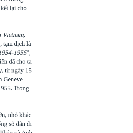
kết lại cho
n Vietnam,
, tạm dịch là
 1954-1955
”,
iên đã cho ta
y, từ ngày 15
nh Geneve
 1955. Trong
lớn, nhỏ khác
ổng số dân di
, Pháp và Anh