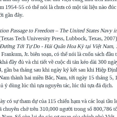
m 1954-55 có thể nói là chưa có một tài liệu nào đúc 
ới gần đây.
tion Passage to Freedom – The United States Navy i
(Texas Tech University Press, Lubbock, Texas, 2007)
Đường Tới Tự Do - Hải Quân Hoa Kỳ tại Việt Nam,
Frankum, Jr. biên soạn, có thể nói là cuốn sách đầu t
khá đầy đủ và chi tiết về cuộc di tản kéo dài 300 ngà
4, gần ba tháng sau khi ngày ký kết sau khi Hiệp Đị
t Nam thành hai miền Bắc, Nam, tới ngày 15 tháng 5,
hủ ý dùng lúc thì tựa nguyên tác, lúc thì tựa đã dịch.
ày có sự tham dự của 115 chiến hạm và các loại tầu 
ã chuyên chở trên 310,000 người trong số 800,786 t
o Nam. Số còn lại do các cơ quan của chính phủ Việt