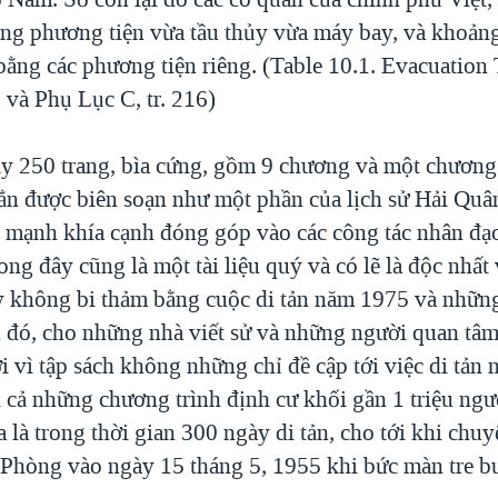
ằng phương tiện vừa tầu thủy vừa máy bay, và khoản
bằng các phương tiện riêng. (Table 10.1. Evacuation
, và Phụ Lục C, tr. 216)
y 250 trang, bìa cứng, gồm 9 chương và một chương 
hẳn được biên soạn như một phần của lịch sử Hải Qu
n mạnh khía cạnh đóng góp vào các công tác nhân đạ
ng đây cũng là một tài liệu quý và có lẽ là độc nhất 
tuy không bi thảm bằng cuộc di tản năm 1975 và nhữ
 đó, cho những nhà viết sử và những người quan tâm 
 vì tập sách không những chỉ đề cập tới việc di tản n
 cả những chương trình định cư khối gần 1 triệu ngư
a là trong thời gian 300 ngày di tản, cho tới khi chuy
 Phòng vào ngày 15 tháng 5, 1955 khi bức màn tre 