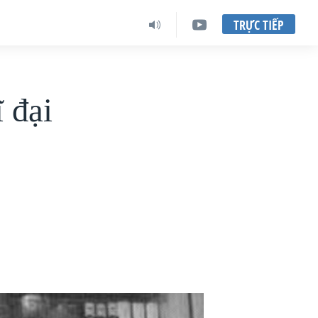
TRỰC TIẾP
 đại