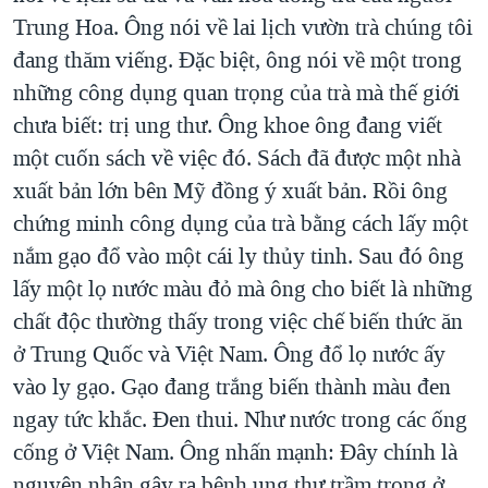
Trung Hoa. Ông nói về lai lịch vườn trà chúng tôi
đang thăm viếng. Đặc biệt, ông nói về một trong
những công dụng quan trọng của trà mà thế giới
chưa biết: trị ung thư. Ông khoe ông đang viết
một cuốn sách về việc đó. Sách đã được một nhà
xuất bản lớn bên Mỹ đồng ý xuất bản. Rồi ông
chứng minh công dụng của trà bằng cách lấy một
nắm gạo đổ vào một cái ly thủy tinh. Sau đó ông
lấy một lọ nước màu đỏ mà ông cho biết là những
chất độc thường thấy trong việc chế biến thức ăn
ở Trung Quốc và Việt Nam. Ông đổ lọ nước ấy
vào ly gạo. Gạo đang trắng biến thành màu đen
ngay tức khắc. Đen thui. Như nước trong các ống
cống ở Việt Nam. Ông nhấn mạnh: Đây chính là
nguyên nhân gây ra bệnh ung thư trầm trọng ở