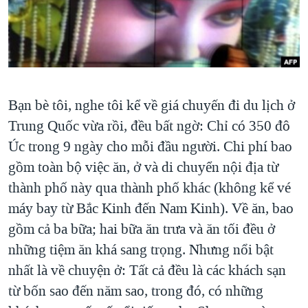
TẠI
VIDEO
"Tìm"
NGƯỜI VIỆT HẢI NGOẠI
HÀNH TRÌNH BẦU CỬ 2024
NGHE
ĐỜI SỐNG
MỘT NĂM CHIẾN TRANH TẠI DẢI GAZA
KINH TẾ
MẠNG XÃ HỘI
GIẢI MÃ VÀNH ĐAI & CON ĐƯỜNG
KHOA HỌC
Bạn bè tôi, nghe tôi kể về giá chuyến đi du lịch ở
NGÀY TỊ NẠN THẾ GIỚI
SỨC KHOẺ
Trung Quốc vừa rồi, đều bất ngờ: Chỉ có 350 đô
TRỊNH VĨNH BÌNH - NGƯỜI HẠ 'BÊN THẮNG CUỘC'
Ngôn ngữ khác
VĂN HOÁ
Úc trong 9 ngày cho mỗi đầu người. Chi phí bao
GROUND ZERO – XƯA VÀ NAY
THỂ THAO
gồm toàn bộ việc ăn, ở và di chuyển nội địa từ
CHI PHÍ CHIẾN TRANH AFGHANISTAN
thành phố này qua thành phố khác (không kể vé
GIÁO DỤC
CÁC GIÁ TRỊ CỘNG HÒA Ở VIỆT NAM
máy bay từ Bắc Kinh đến Nam Kinh). Về ăn, bao
gồm cả ba bữa; hai bữa ăn trưa và ăn tối đều ở
THƯỢNG ĐỈNH TRUMP-KIM TẠI VIỆT NAM
những tiệm ăn khá sang trọng. Nhưng nổi bật
TRỊNH VĨNH BÌNH VS. CHÍNH PHỦ VIỆT NAM
nhất là về chuyện ở: Tất cả đều là các khách sạn
NGƯ DÂN VIỆT VÀ LÀN SÓNG TRỘM HẢI SÂM
từ bốn sao đến năm sao, trong đó, có những
BÊN KIA QUỐC LỘ: TIẾNG VỌNG TỪ NÔNG THÔN MỸ