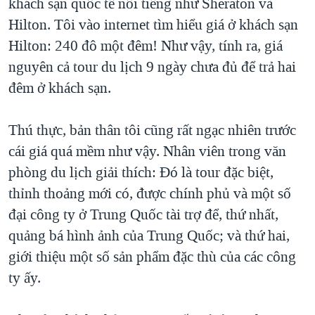
khách sạn quốc tế nổi tiếng như Sheraton và
QUAN HỆ VIỆT MỸ
Hilton. Tôi vào internet tìm hiểu giá ở khách sạn
Hilton: 240 đô một đêm! Như vậy, tính ra, giá
nguyên cả tour du lịch 9 ngày chưa đủ để trả hai
đêm ở khách sạn.
Thú thực, bản thân tôi cũng rất ngạc nhiên trước
cái giá quá mềm như vậy. Nhân viên trong văn
phòng du lịch giải thích: Đó là tour đặc biệt,
thỉnh thoảng mới có, được chính phủ và một số
đại công ty ở Trung Quốc tài trợ để, thứ nhất,
quảng bá hình ảnh của Trung Quốc; và thứ hai,
giới thiệu một số sản phẩm đặc thù của các công
ty ấy.