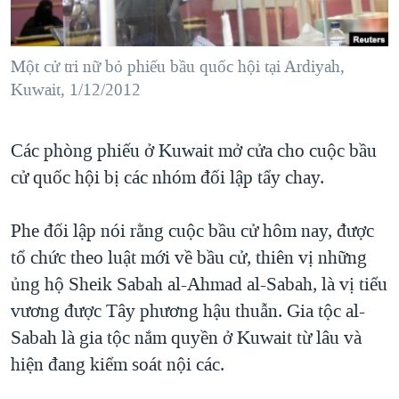
TẠI
VIDEO
"Tìm"
NGƯỜI VIỆT HẢI NGOẠI
HÀNH TRÌNH BẦU CỬ 2024
NGHE
ĐỜI SỐNG
Một cử tri nữ bỏ phiếu bầu quốc hội tại Ardiyah,
MỘT NĂM CHIẾN TRANH TẠI DẢI GAZA
KINH TẾ
Kuwait, 1/12/2012
MẠNG XÃ HỘI
GIẢI MÃ VÀNH ĐAI & CON ĐƯỜNG
KHOA HỌC
NGÀY TỊ NẠN THẾ GIỚI
Các phòng phiếu ở Kuwait mở cửa cho cuộc bầu
SỨC KHOẺ
TRỊNH VĨNH BÌNH - NGƯỜI HẠ 'BÊN THẮNG CUỘC'
cử quốc hội bị các nhóm đối lập tẩy chay.
Ngôn ngữ khác
VĂN HOÁ
GROUND ZERO – XƯA VÀ NAY
THỂ THAO
Phe đối lập nói rằng cuộc bầu cử hôm nay, được
CHI PHÍ CHIẾN TRANH AFGHANISTAN
GIÁO DỤC
tổ chức theo luật mới về bầu cử, thiên vị những
CÁC GIÁ TRỊ CỘNG HÒA Ở VIỆT NAM
ủng hộ Sheik Sabah al-Ahmad al-Sabah, là vị tiểu
THƯỢNG ĐỈNH TRUMP-KIM TẠI VIỆT NAM
vương được Tây phương hậu thuẫn. Gia tộc al-
TRỊNH VĨNH BÌNH VS. CHÍNH PHỦ VIỆT NAM
Sabah là gia tộc nắm quyền ở Kuwait từ lâu và
NGƯ DÂN VIỆT VÀ LÀN SÓNG TRỘM HẢI SÂM
hiện đang kiểm soát nội các.
BÊN KIA QUỐC LỘ: TIẾNG VỌNG TỪ NÔNG THÔN MỸ