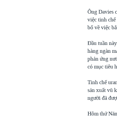
Ông Davies c
việc tinh ch
bố về việc bắ
Đầu tuần này
hàng ngàn má
phản ứng nướ
có mục tiêu 
Tinh chế ura
sản xuất vũ 
người đã được
Hôm thứ Năm