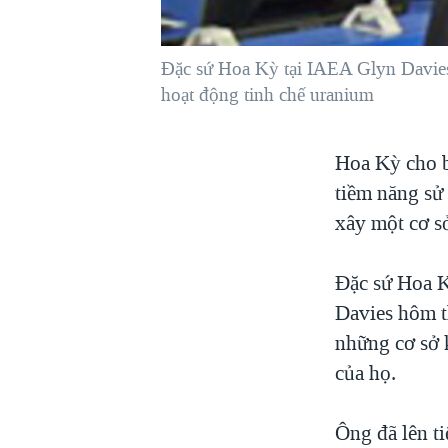
VIỆT NAM
NGƯ DÂN VIỆT VÀ LÀN SÓNG
Đặc sứ Hoa Kỳ tại IAEA Glyn Davies 
TRỘM HẢI SÂM
hoạt động tinh chế uranium
BÊN KIA QUỐC LỘ: TIẾNG VỌNG
TỪ NÔNG THÔN MỸ
Hoa Kỳ cho bi
QUAN HỆ VIỆT MỸ
tiềm năng sử 
xây một cơ s
Đặc sứ Hoa 
Davies hôm t
những cơ sở 
của họ.
Ông đã lên ti