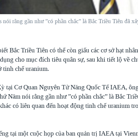
nói rằng gần như ”có phần chắc” là Bắc Triều Tiên đã xâ
ết Bắc Triều Tiên có thể còn giấu các cơ sở hạt nhâ
dụng cho mục đích tiêu quân sự, sau khi tiết lộ về c
ở tinh chế uranium.
Kỳ tại Cơ Quan Nguyên Tử Năng Quốc Tế IAEA, ôn
hứ Năm nói rằng gần như ”có phần chắc” là Bắc Triề
khác có liên quan đến hoạt động tinh chế uranium tr
ếng tại một cuộc họp của ban quản trị IAEA tại Vien