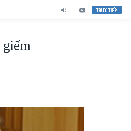
TRỰC TIẾP
u giếm