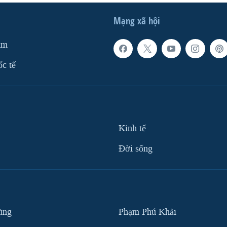
Mạng xã hội
am
ốc tế
Kinh tế
Ðời sống
ùng
Phạm Phú Khải