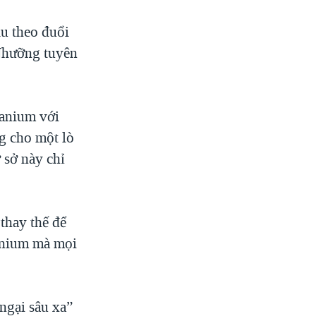
ầu theo đuổi
 Nhưỡng tuyên
ranium với
g cho một lò
 sở này chỉ
thay thế để
tonium mà mọi
gại sâu xa”