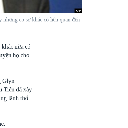
y những cơ sở khác có liên quan đến
n khác nữa có
huyện họ cho
g Glyn
u Tiên đã xây
ong lãnh thổ
ne.