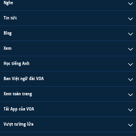
Nghe
Tin tức
Blog
Xem
Học tiếng Anh
Ban Việt ngữ đài VOA
Xem toàn trang
Tải App của VOA
Vượt tường lửa