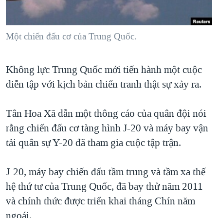
TẠI
VIDEO
"Tìm"
NGƯỜI VIỆT HẢI NGOẠI
HÀNH TRÌNH BẦU CỬ 2024
NGHE
ĐỜI SỐNG
Một chiến đấu cơ của Trung Quốc.
MỘT NĂM CHIẾN TRANH TẠI DẢI GAZA
KINH TẾ
MẠNG XÃ HỘI
GIẢI MÃ VÀNH ĐAI & CON ĐƯỜNG
KHOA HỌC
Không lực Trung Quốc mới tiến hành một cuộc
NGÀY TỊ NẠN THẾ GIỚI
SỨC KHOẺ
diễn tập với kịch bản chiến tranh thật sự xảy ra.
TRỊNH VĨNH BÌNH - NGƯỜI HẠ 'BÊN THẮNG CUỘC'
Ngôn ngữ khác
VĂN HOÁ
GROUND ZERO – XƯA VÀ NAY
Tân Hoa Xã dẫn một thông cáo của quân đội nói
THỂ THAO
CHI PHÍ CHIẾN TRANH AFGHANISTAN
rằng chiến đấu cơ tàng hình J-20 và máy bay vận
GIÁO DỤC
tải quân sự Y-20 đã tham gia cuộc tập trận.
CÁC GIÁ TRỊ CỘNG HÒA Ở VIỆT NAM
THƯỢNG ĐỈNH TRUMP-KIM TẠI VIỆT NAM
J-20, máy bay chiến đấu tầm trung và tầm xa thế
TRỊNH VĨNH BÌNH VS. CHÍNH PHỦ VIỆT NAM
hệ thứ tư của Trung Quốc, đã bay thử năm 2011
NGƯ DÂN VIỆT VÀ LÀN SÓNG TRỘM HẢI SÂM
và chính thức được triển khai tháng Chín năm
BÊN KIA QUỐC LỘ: TIẾNG VỌNG TỪ NÔNG THÔN MỸ
ngoái.