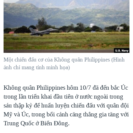
TẠI
VIDEO
"Tìm"
NGƯỜI VIỆT HẢI NGOẠI
HÀNH TRÌNH BẦU CỬ 2024
NGHE
ĐỜI SỐNG
MỘT NĂM CHIẾN TRANH TẠI DẢI GAZA
KINH TẾ
MẠNG XÃ HỘI
GIẢI MÃ VÀNH ĐAI & CON ĐƯỜNG
KHOA HỌC
NGÀY TỊ NẠN THẾ GIỚI
SỨC KHOẺ
TRỊNH VĨNH BÌNH - NGƯỜI HẠ 'BÊN THẮNG CUỘC'
Một chiến đấu cơ của Không quân Philippines (Hình
Ngôn ngữ khác
VĂN HOÁ
GROUND ZERO – XƯA VÀ NAY
ảnh chỉ mang tính minh họa)
THỂ THAO
CHI PHÍ CHIẾN TRANH AFGHANISTAN
GIÁO DỤC
Không quân Philippines hôm 10/7 đã đến bắc Úc
CÁC GIÁ TRỊ CỘNG HÒA Ở VIỆT NAM
trong lần triển khai đầu tiên ở nước ngoài trong
THƯỢNG ĐỈNH TRUMP-KIM TẠI VIỆT NAM
sáu thập kỷ để huấn luyện chiến đấu với quân đội
TRỊNH VĨNH BÌNH VS. CHÍNH PHỦ VIỆT NAM
Mỹ và Úc, trong bối cảnh căng thẳng gia tăng với
NGƯ DÂN VIỆT VÀ LÀN SÓNG TRỘM HẢI SÂM
Trung Quốc ở Biển Đông.
BÊN KIA QUỐC LỘ: TIẾNG VỌNG TỪ NÔNG THÔN MỸ