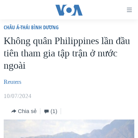
Đường
dẫn
CHÂU Á-THÁI BÌNH DƯƠNG
truy
TRANG CHỦ
Không quân Philippines lần đầu
cập
VIỆT NAM
tiên tham gia tập trận ở nước
Tới
HOA KỲ
nội
ngoài
BIỂN ĐÔNG
dung
THẾ GIỚI
chính
Reuters
BLOG
Tới
10/07/2024
điều
DIỄN ĐÀN
hướng
MỤC
Chia sẻ
(1)
chính
CHUYÊN ĐỀ
TỰ DO BÁO CHÍ
Đi
HỌC TIẾNG ANH
VẠCH TRẦN TIN GIẢ
CHIẾN TRANH THƯƠNG MẠI CỦA MỸ: QUÁ KHỨ VÀ HIỆN
tới