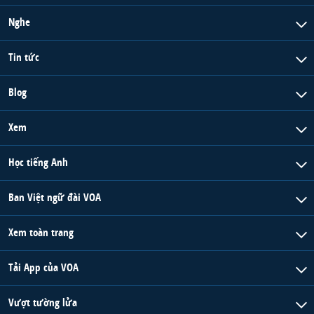
Nghe
Tin tức
Blog
Xem
Học tiếng Anh
Ban Việt ngữ đài VOA
Xem toàn trang
Tải App của VOA
Vượt tường lửa