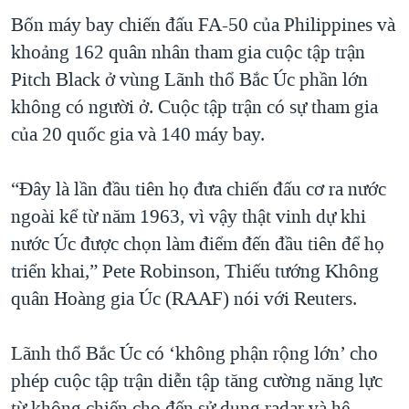
Bốn máy bay chiến đấu FA-50 của Philippines và
QUAN HỆ VIỆT MỸ
khoảng 162 quân nhân tham gia cuộc tập trận
Pitch Black ở vùng Lãnh thổ Bắc Úc phần lớn
không có người ở. Cuộc tập trận có sự tham gia
của 20 quốc gia và 140 máy bay.
“Đây là lần đầu tiên họ đưa chiến đấu cơ ra nước
ngoài kể từ năm 1963, vì vậy thật vinh dự khi
nước Úc được chọn làm điểm đến đầu tiên để họ
triển khai,” Pete Robinson, Thiếu tướng Không
quân Hoàng gia Úc (RAAF) nói với Reuters.
Lãnh thổ Bắc Úc có ‘không phận rộng lớn’ cho
phép cuộc tập trận diễn tập tăng cường năng lực
từ không chiến cho đến sử dụng radar và hệ