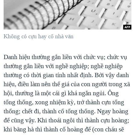
TẠI
VIDEO
"Tìm"
NGƯỜI VIỆT HẢI NGOẠI
HÀNH TRÌNH BẦU CỬ 2024
NGHE
ĐỜI SỐNG
MỘT NĂM CHIẾN TRANH TẠI DẢI GAZA
KINH TẾ
MẠNG XÃ HỘI
GIẢI MÃ VÀNH ĐAI & CON ĐƯỜNG
Không có cựu hay cố nhà văn
KHOA HỌC
NGÀY TỊ NẠN THẾ GIỚI
SỨC KHOẺ
Danh hiệu thường gắn liền với chức vụ; chức vụ
TRỊNH VĨNH BÌNH - NGƯỜI HẠ 'BÊN THẮNG CUỘC'
Ngôn ngữ khác
VĂN HOÁ
thường gắn liền với nghề nghiệp; nghề nghiệp
GROUND ZERO – XƯA VÀ NAY
THỂ THAO
thường có thời gian tính nhất định. Bởi vậy danh
CHI PHÍ CHIẾN TRANH AFGHANISTAN
GIÁO DỤC
hiệu, điều làm nên thế giá của con người trong xã
CÁC GIÁ TRỊ CỘNG HÒA Ở VIỆT NAM
hội, thường là một cái gì khá ngắn ngủi. Ông
THƯỢNG ĐỈNH TRUMP-KIM TẠI VIỆT NAM
tổng thống, xong nhiệm kỳ, trở thành cựu tổng
thống; chết đi, thành cố tổng thống. Ngay hoàng
TRỊNH VĨNH BÌNH VS. CHÍNH PHỦ VIỆT NAM
đế cũng vậy. Khi thoái ngôi thì thành cựu hoàng;
NGƯ DÂN VIỆT VÀ LÀN SÓNG TRỘM HẢI SÂM
khi băng hà thì thành cố hoàng đế (con cháu sẽ
BÊN KIA QUỐC LỘ: TIẾNG VỌNG TỪ NÔNG THÔN MỸ