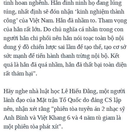
tinh hoan nghênh. Hắn đinh ninh họ đang lúng
túng, nhất định sẽ đón nhận ‘kinh nghiệm thành
công’ của Việt Nam. Hắn đã nhầm to. Tham vọng
của hắn rất lớn. Do chủ nghĩa cá nhân trong con
người hắn chi phối nên hắn nói toạc toàn bộ nội
dung ý đồ chiến lược sai lầm để tạo thế, tạo cơ sở
sức mạnh để tiến hành thanh trừng nội bộ. Kết
quả là hắn đã quá nhầm, hắn đã thất bại toàn diện
rất thảm hại".
Hãy nghe nhà luật học Lê Hiếu Đằng, một người
lãnh đạo của Mặt trận Tổ Quốc do đảng CS lập
nên, nhận xét rằng "phiên tòa tuyên án 2 nhạc sỹ
Anh Bình và Việt Khang 6 và 4 năm tù giam là
một phiên tòa phát xít".