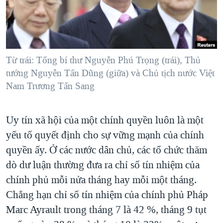
TẠI
VIDEO
"Tìm"
NGƯỜI VIỆT HẢI NGOẠI
HÀNH TRÌNH BẦU CỬ 2024
NGHE
ĐỜI SỐNG
MỘT NĂM CHIẾN TRANH TẠI DẢI GAZA
KINH TẾ
MẠNG XÃ HỘI
GIẢI MÃ VÀNH ĐAI & CON ĐƯỜNG
Từ trái: Tổng bí thư Nguyễn Phú Trọng (trái), Thủ
KHOA HỌC
tướng Nguyễn Tấn Dũng (giữa) và Chủ tịch nước Việt
NGÀY TỊ NẠN THẾ GIỚI
SỨC KHOẺ
Nam Trương Tấn Sang
TRỊNH VĨNH BÌNH - NGƯỜI HẠ 'BÊN THẮNG CUỘC'
Ngôn ngữ khác
VĂN HOÁ
GROUND ZERO – XƯA VÀ NAY
Uy tín xã hội của một chính quyền luôn là một
THỂ THAO
CHI PHÍ CHIẾN TRANH AFGHANISTAN
yếu tố quyết định cho sự vững mạnh của chính
GIÁO DỤC
CÁC GIÁ TRỊ CỘNG HÒA Ở VIỆT NAM
quyền ấy. Ở các nước dân chủ, các tổ chức thăm
dò dư luận thường đưa ra chỉ số tín nhiệm của
THƯỢNG ĐỈNH TRUMP-KIM TẠI VIỆT NAM
chính phủ mỗi nửa tháng hay mỗi một tháng.
TRỊNH VĨNH BÌNH VS. CHÍNH PHỦ VIỆT NAM
Chẳng hạn chỉ số tín nhiệm của chính phủ Pháp
NGƯ DÂN VIỆT VÀ LÀN SÓNG TRỘM HẢI SÂM
Marc Ayrault trong tháng 7 là 42 %, tháng 9 tụt
BÊN KIA QUỐC LỘ: TIẾNG VỌNG TỪ NÔNG THÔN MỸ