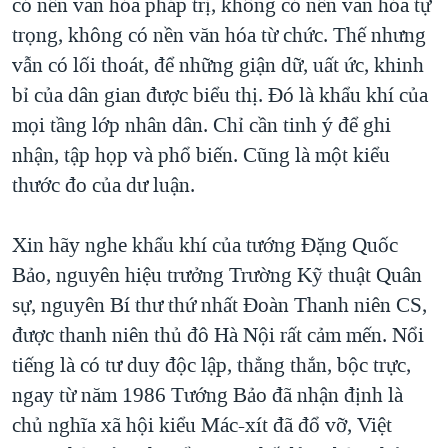
có nền văn hóa pháp trị, không có nền văn hóa tự
trọng, không có nền văn hóa từ chức. Thế nhưng
vẫn có lối thoát, để những giận dữ, uất ức, khinh
bỉ của dân gian được biểu thị. Đó là khẩu khí của
mọi tầng lớp nhân dân. Chỉ cần tinh ý để ghi
nhận, tập họp và phổ biến. Cũng là một kiểu
thước đo của dư luận.
Xin hãy nghe khẩu khí của tướng Đặng Quốc
Bảo, nguyên hiệu trưởng Trường Kỹ thuật Quân
sự, nguyên Bí thư thứ nhất Đoàn Thanh niên CS,
được thanh niên thủ đô Hà Nội rất cảm mến. Nổi
tiếng là có tư duy độc lập, thẳng thắn, bộc trực,
ngay từ năm 1986 Tướng Bảo đã nhận định là
chủ nghĩa xã hội kiểu Mác-xít đã đổ vỡ, Việt