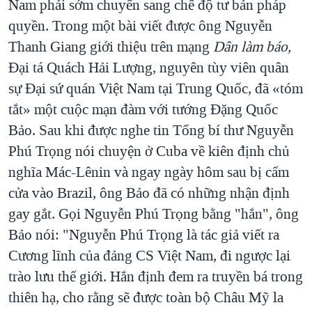
Nam phải sớm chuyển sang chế độ tư bản pháp
quyền. Trong một bài viết được ông Nguyễn
Thanh Giang giới thiệu trên mạng
Dân làm báo,
Đại tá Quách Hải Lượng, nguyên tùy viên quân
sự Đại sứ quán Việt Nam tại Trung Quốc, đã «tóm
tắt» một cuộc mạn đàm với tướng Đặng Quốc
Bảo. Sau khi được nghe tin Tổng bí thư Nguyễn
Phú Trọng nói chuyện ở Cuba về kiên định chủ
nghĩa Mác-Lênin và ngay ngày hôm sau bị cấm
cửa vào Brazil, ông Bảo đã có những nhận định
gay gắt. Gọi Nguyễn Phú Trọng bằng "hắn", ông
Bảo nói: "Nguyễn Phú Trọng là tác giả viết ra
Cương lĩnh của đảng CS Việt Nam, đi ngược lại
trào lưu thế giới. Hắn định đem ra truyền bá trong
thiên hạ, cho rằng sẽ được toàn bộ Châu Mỹ la