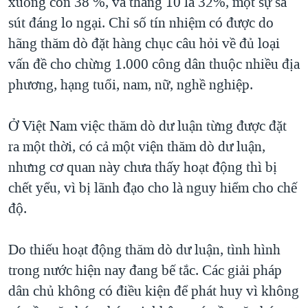
xuống còn 38 %, và tháng 10 là 32%, một sự sa
QUAN HỆ VIỆT MỸ
sút đáng lo ngại. Chỉ số tín nhiệm có được do
hãng thăm dò đặt hàng chục câu hỏi về đủ loại
vấn đề cho chừng 1.000 công dân thuộc nhiều địa
phương, hạng tuổi, nam, nữ, nghề nghiệp.
Ở Việt Nam việc thăm dò dư luận từng được đặt
ra một thời, có cả một viện thăm dò dư luận,
nhưng cơ quan này chưa thấy hoạt động thì bị
chết yểu, vì bị lãnh đạo cho là nguy hiểm cho chế
độ.
Do thiếu hoạt động thăm dò dư luận, tình hình
trong nước hiện nay đang bế tắc. Các giải pháp
dân chủ không có điều kiện để phát huy vì không