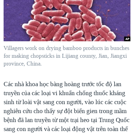
TẠI
VIDEO
"Tìm"
NGƯỜI VIỆT HẢI NGOẠI
HÀNH TRÌNH BẦU CỬ 2024
NGHE
ĐỜI SỐNG
MỘT NĂM CHIẾN TRANH TẠI DẢI GAZA
KINH TẾ
MẠNG XÃ HỘI
GIẢI MÃ VÀNH ĐAI & CON ĐƯỜNG
KHOA HỌC
NGÀY TỊ NẠN THẾ GIỚI
Villagers work on drying bamboo products in bunches
SỨC KHOẺ
for making chopsticks in Lijiang county, Jian, Jiangxi
TRỊNH VĨNH BÌNH - NGƯỜI HẠ 'BÊN THẮNG CUỘC'
Ngôn ngữ khác
VĂN HOÁ
province, China.
GROUND ZERO – XƯA VÀ NAY
THỂ THAO
CHI PHÍ CHIẾN TRANH AFGHANISTAN
GIÁO DỤC
Các nhà khoa học bàng hoàng trước tốc độ lan
CÁC GIÁ TRỊ CỘNG HÒA Ở VIỆT NAM
truyền của các loại vi khuẩn chống thuốc kháng
THƯỢNG ĐỈNH TRUMP-KIM TẠI VIỆT NAM
sinh từ loài vật sang con người, vào lúc các cuộc
TRỊNH VĨNH BÌNH VS. CHÍNH PHỦ VIỆT NAM
nghiên cứu cho thấy sự đột biến gien trong mầm
bệnh đã lan truyền từ một trại heo tại Trung Quốc
NGƯ DÂN VIỆT VÀ LÀN SÓNG TRỘM HẢI SÂM
sang con người và các loại động vật trên toàn thế
BÊN KIA QUỐC LỘ: TIẾNG VỌNG TỪ NÔNG THÔN MỸ