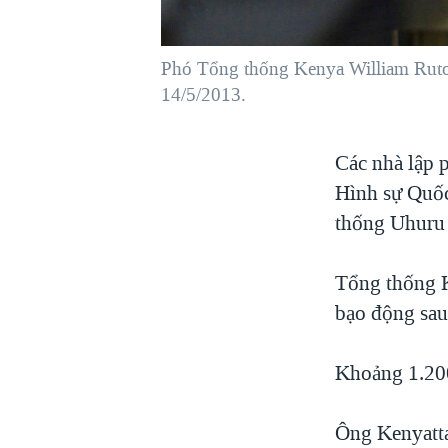
VIỆT NAM
NGƯ DÂN VIỆT VÀ LÀN SÓNG
Phó Tổng thống Kenya William Ruto 
TRỘM HẢI SÂM
14/5/2013.
BÊN KIA QUỐC LỘ: TIẾNG VỌNG
TỪ NÔNG THÔN MỸ
Các nhà lập 
QUAN HỆ VIỆT MỸ
Hình sự Quốc
thống Uhuru 
Tổng thống K
bạo động sau
Khoảng 1.200
Ông Kenyatta