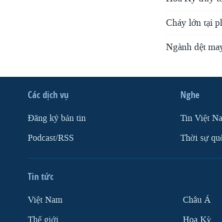
Cháy lớn tại p
Ngành dệt may
Các dịch vụ
Nghe
Ðăng ký bản tin
Tin Việt N
Podcast/RSS
Thời sự qu
Tin tức
Việt Nam
Châu Á
Thế giới
Hoa Kỳ