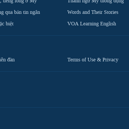
, tiếng lóng ở Mỹ
Thành ngữ Mỹ thông dụng
g qua bản tin ngắn
Words and Their Stories
c biệt
VOA Learning English
iễn đàn
Terms of Use & Privacy