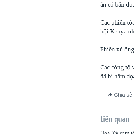
án có bản do
Các phiên tòa
hội Kenya nh
Phiên xử ông
Các công tố 
đã bị hăm dọ
Chia sẻ
Liên quan
Hoa Kỳ truy tố