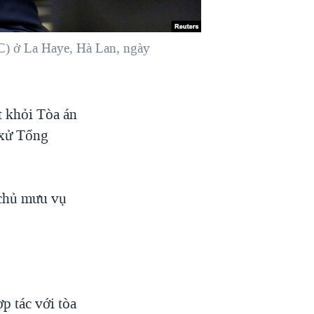
C) ở La Haye, Hà Lan, ngày
t khỏi Tòa án
 xử Tổng
 chủ mưu vụ
p tác với tòa