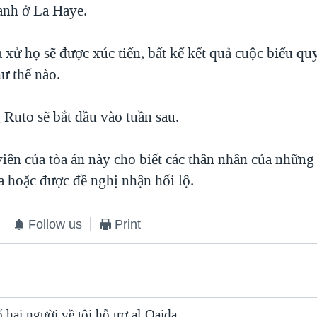
anh ở La Haye.
 xử họ sẽ được xúc tiến, bất kể kết quả cuộc biểu qu
ư thế nào.
 Ruto sẽ bắt đầu vào tuần sau.
viên của tòa án này cho biết các thân nhân của nhữn
a hoặc được đề nghị nhận hối lộ.
Follow us
Print
 hai người về tội hỗ trợ al-Qaida