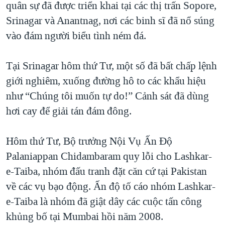
quân sự đã được triển khai tại các thị trấn Sopore,
QUAN HỆ VIỆT MỸ
Srinagar và Anantnag, nơi các binh sĩ đã nổ súng
vào đám người biểu tình ném đá.
Tại Srinagar hôm thứ Tư, một số đã bất chấp lệnh
giới nghiêm, xuống đường hô to các khẩu hiệu
như “Chúng tôi muốn tự do!” Cảnh sát đã dùng
hơi cay để giải tán đám đông.
Hôm thứ Tư, Bộ trưởng Nội Vụ Ấn Độ
Palaniappan Chidambaram quy lỗi cho Lashkar-
e-Taiba, nhóm đấu tranh đặt căn cứ tại Pakistan
về các vụ bạo động. Ấn độ tố cáo nhóm Lashkar-
e-Taiba là nhóm đã giật dây các cuộc tấn công
khủng bố tại Mumbai hồi năm 2008.