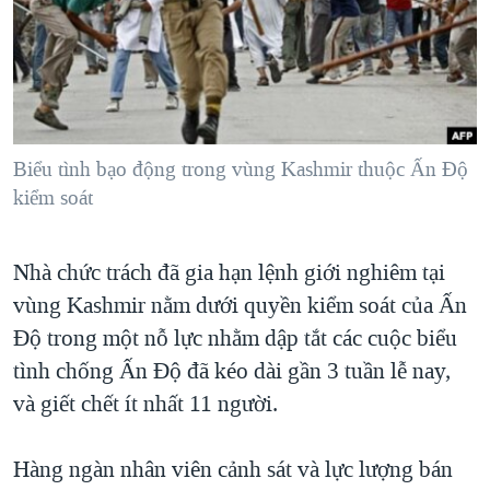
TẠI
VIDEO
"Tìm"
NGƯỜI VIỆT HẢI NGOẠI
HÀNH TRÌNH BẦU CỬ 2024
NGHE
ĐỜI SỐNG
MỘT NĂM CHIẾN TRANH TẠI DẢI GAZA
KINH TẾ
MẠNG XÃ HỘI
GIẢI MÃ VÀNH ĐAI & CON ĐƯỜNG
KHOA HỌC
NGÀY TỊ NẠN THẾ GIỚI
Biểu tình bạo động trong vùng Kashmir thuộc Ấn Ðộ
SỨC KHOẺ
kiểm soát
TRỊNH VĨNH BÌNH - NGƯỜI HẠ 'BÊN THẮNG CUỘC'
Ngôn ngữ khác
VĂN HOÁ
GROUND ZERO – XƯA VÀ NAY
THỂ THAO
Nhà chức trách đã gia hạn lệnh giới nghiêm tại
CHI PHÍ CHIẾN TRANH AFGHANISTAN
GIÁO DỤC
vùng Kashmir nằm dưới quyền kiểm soát của Ấn
CÁC GIÁ TRỊ CỘNG HÒA Ở VIỆT NAM
Độ trong một nỗ lực nhằm dập tắt các cuộc biểu
THƯỢNG ĐỈNH TRUMP-KIM TẠI VIỆT NAM
tình chống Ấn Độ đã kéo dài gần 3 tuần lễ nay,
và giết chết ít nhất 11 người.
TRỊNH VĨNH BÌNH VS. CHÍNH PHỦ VIỆT NAM
NGƯ DÂN VIỆT VÀ LÀN SÓNG TRỘM HẢI SÂM
Hàng ngàn nhân viên cảnh sát và lực lượng bán
BÊN KIA QUỐC LỘ: TIẾNG VỌNG TỪ NÔNG THÔN MỸ