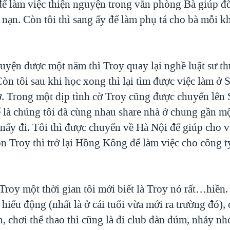
 làm việc thiện nguyện trong văn phòng Bà giúp đ
 nạn. Còn tôi thì sang ấy để làm phụ tá cho bà mỗi k
uyện được một năm thì Troy quay lại nghề luật sư t
òn tôi sau khi học xong thì lại tìm được việc làm ở 
ở. Trong một dịp tình cờ Troy cũng được chuyển lên
ế là chúng tôi đã cùng nhau share nhà ở chung gần m
 nấy đi. Tôi thì được chuyển về Hà Nội để giúp cho 
òn Troy thì trở lại Hồng Kông để làm việc cho công t
Troy một thời gian tôi mới biết là Troy nó rất…hiền.
 hiếu động (nhất là ở cái tuổi vừa mới ra trường đó), 
, chơi thể thao thì cũng là đi club đàn đúm, nhảy nh