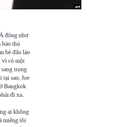
t…Á đông như
 bảo thủ
ạn bè đấu láo
i vì có một
 sang trọng
tại sao. Joe
i ở Bangkok
hải đi xa.
ững ai không
à miếng tồi