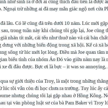
nh như sinh ra ở đời ai cũng thích đầu tiên là được 
p. Ngoại trừ những ai đã may mắn giác ngộ nơi cửa P
đã lâu. Có lẽ cũng đã trên dưới 10 năm. Lúc mới gặp
sau, trong tuần này khi chúng tôi gặp lại, Joe cũng 
 giã nhăn tít mắt, cái tếu như thuở nào và cái bản chấ
 dưng với những biến động trong xã hội. Kể cả xã h
ung sống từ lúc mới lọt lòng. Điều mà Joe quan tâm 
 gian biểu tình của nhóm Áo Đỏ vào giữa năm nay là 
 xe đi đâu được. Bực ơi là bực – it was so annoying, 
qua sự giới thiệu của Troy, là một trong những thằn
từ lúc tôi vẫn còn đi học chưa ra trường. Tuy lúc ấy c
urne nhưng chúng tôi lại gặp nhau ở Hồng Kông. Nó
hau tại văn phòng luật sư của bà Pam Baker vì Troy l