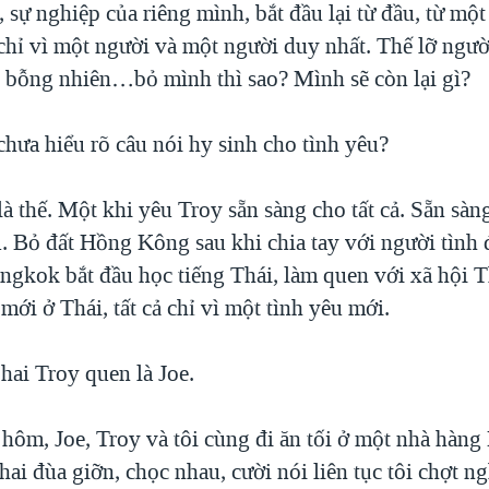
, sự nghiệp của riêng mình, bắt đầu lại từ đầu, từ một
ả chỉ vì một người và một người duy nhất. Thế lỡ ngư
i bỗng nhiên…bỏ mình thì sao? Mình sẽ còn lại gì?
chưa hiểu rõ câu nói hy sinh cho tình yêu?
 thế. Một khi yêu Troy sẵn sàng cho tất cả. Sẵn sàng
u. Bỏ đất Hồng Kông sau khi chia tay với người tình 
ngkok bắt đầu học tiếng Thái, làm quen với xã hội T
mới ở Thái, tất cả chỉ vì một tình yêu mới.
hai Troy quen là Joe.
 hôm, Joe, Troy và tôi cùng đi ăn tối ở một nhà hàng
hai đùa giỡn, chọc nhau, cười nói liên tục tôi chợt n