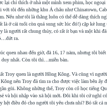
ợc lại chỉ thích ở nhà một mình xem phim, học ngoại
đi với tôi đến những khu Á châu như Chinatown, Cab
m. Nếu như tôi là thằng luôn có thể dễ dàng thích n
ất là ở cái tuổi còn quá sung sức lúc đó!) cặp kè lung 
y là người rất chung thủy, có rất ít bạn và một khi đ
hó…dứt ra.
úc quen nhau đến giờ, đã 16, 17 năm, nhưng tôi biết
i duy nhất. Còn tôi thì…miễn bàn.
ất Troy quen là người Hồng Kông. Và cũng vì người
Kông nên Troy đã tìm ra cho được việc làm bên ấy đ
gần gũi. Không những thế, Troy còn cố học tiếng Q
sẻ và hội nhập vào xã hội mới. Đôi khi tôi cứ nghĩ có
y hệt điều đó cho người tôi yêu chưa nhỉ? Bỏ tất cả