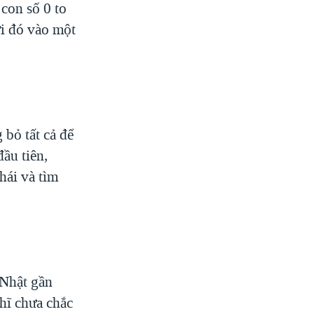
 con số 0 to
ời đó vào một
 bỏ tất cả để
đầu tiên,
hái và tìm
 Nhật gần
ghĩ chưa chắc