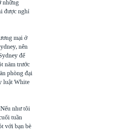
ỡ những
hi được nghỉ
hương mại ở
Sydney, nên
 Sydney để
ột năm trước
văn phòng đại
y luật White
 Nếu như tôi
cuối tuần
ót với bạn bè