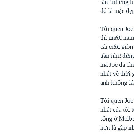
tàn” nhưng hì
đó là mặc đẹ
Tôi quen Joe 
thì mười năm 
cái cười giòn
gần như dửng
mà Joe đã ch
nhất về thời
anh không lái
Tôi quen Joe 
nhất của tôi 
sống ở Melbo
hơn là gặp n