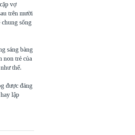
 cặp vợ
sau trên mười
sẽ chung sống
ăng sáng bàng
h non trẻ của
như thế.
log được đăng
hay lập