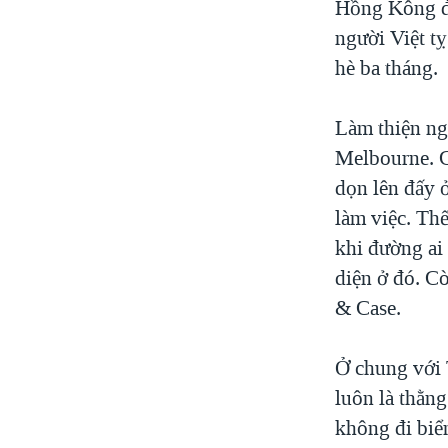
Hồng Kông để
người Việt tỵ
hè ba tháng.
Làm thiện ng
Melbourne. C
dọn lên đấy 
làm việc. Th
khi đường ai
diện ở đó. C
& Case.
Ở chung với 
luôn là thằng
không đi biển