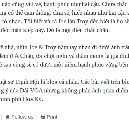
 nào cũng vui vẻ, hạnh phúc như hai cậu. Chưa chắc
ng có thể cảm thông, chia sẻ, hiểu nhau như hai cậu 
có nhau. Tôi biết và cả Joe lẫn Troy đều biết là họ 
 đến mãn kiếp này. Đó là một điều chắc chắn.
ề nhà, nhìn Joe & Troy nắm tay nhau đi dưới ánh tr
đêm ở Á Châu, tôi chợt nghĩ và thầm mong là gia đìn
về sau cũng sẽ có được một niềm hạnh phúc vững bền 
ật sư Trịnh Hội là blog cá nhân. Các bài viết trên b
ồng ý của Ðài VOA nhưng không phản ánh quan điểm 
hính phủ Hoa Kỳ.
Follow us
Print