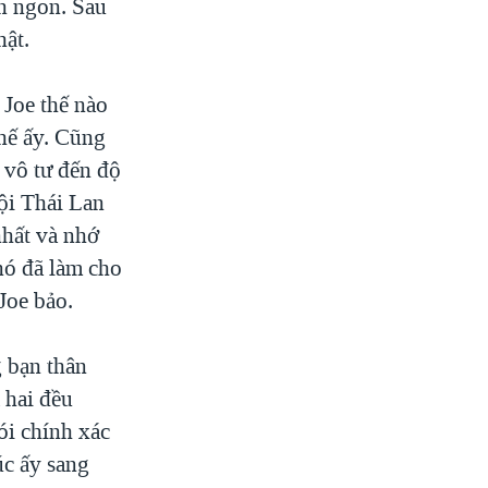
ăn ngon. Sau
hật.
 Joe thế nào
thế ấy. Cũng
t vô tư đến độ
ội Thái Lan
nhất và nhớ
nó đã làm cho
Joe bảo.
g bạn thân
ả hai đều
i chính xác
úc ấy sang