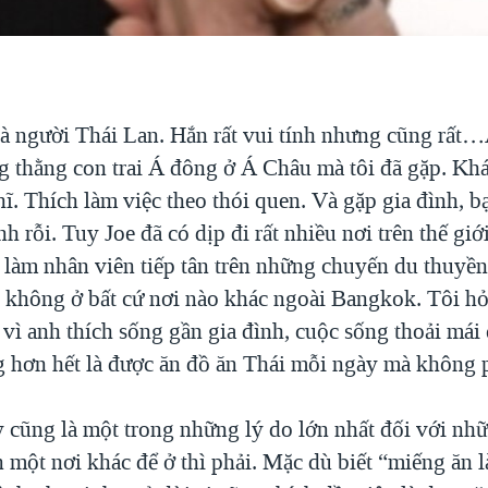
, là người Thái Lan. Hắn rất vui tính nhưng cũng rấ
g thằng con trai Á đông ở Á Châu mà tôi đã gặp. Khá
ĩ. Thích làm việc theo thói quen. Và gặp gia đình, b
h rỗi. Tuy Joe đã có dịp đi rất nhiều nơi trên thế giớ
n làm nhân viên tiếp tân trên những chuyến du thuyền
 không ở bất cứ nơi nào khác ngoài Bangkok. Tôi hỏi 
 vì anh thích sống gần gia đình, cuộc sống thoải má
g hơn hết là được ăn đồ ăn Thái mỗi ngày mà không p
 cũng là một trong những lý do lớn nhất đối với nh
 một nơi khác để ở thì phải. Mặc dù biết “miếng ăn l