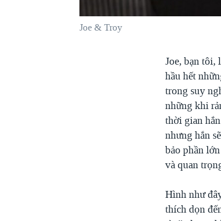
VIỆT NAM
Joe & Troy
NGƯ DÂN VIỆT VÀ LÀN SÓNG
TRỘM HẢI SÂM
BÊN KIA QUỐC LỘ: TIẾNG VỌNG
Joe, bạn tôi
TỪ NÔNG THÔN MỸ
hầu hết nhữn
QUAN HỆ VIỆT MỸ
trong suy ngh
những khi rản
thời gian hắ
nhưng hắn sẽ
bảo phần lớn
và quan trọn
Hình như đây
thích dọn đến