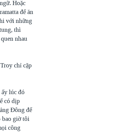
 ngữ. Hoặc
ramatta để ăn
ghi với những
tung, thì
ã quen nhau
 Troy chỉ cặp
 ấy lúc đó
ể có dịp
uảng Đông để
 bao giờ tôi
 mọi công