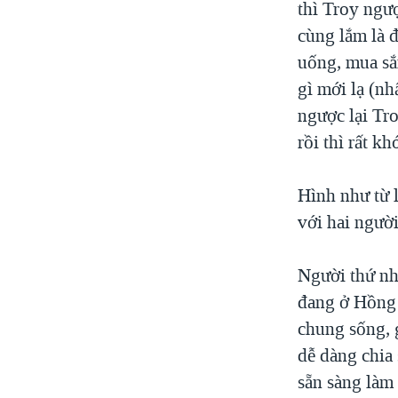
thì Troy ngư
cùng lắm là 
uống, mua sắ
gì mới lạ (nh
ngược lại Tro
rồi thì rất k
Hình như từ l
với hai ngườ
Người thứ nh
đang ở Hồng 
chung sống, 
dễ dàng chia 
sẵn sàng làm 