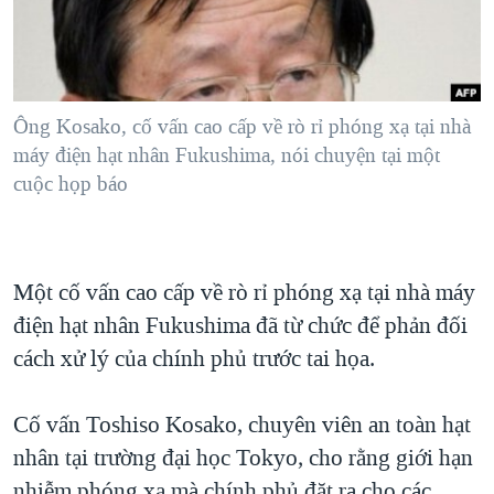
TẠI
VIDEO
"Tìm"
NGƯỜI VIỆT HẢI NGOẠI
HÀNH TRÌNH BẦU CỬ 2024
NGHE
ĐỜI SỐNG
MỘT NĂM CHIẾN TRANH TẠI DẢI GAZA
KINH TẾ
MẠNG XÃ HỘI
Ông Kosako, cố vấn cao cấp về rò rỉ phóng xạ tại nhà
GIẢI MÃ VÀNH ĐAI & CON ĐƯỜNG
KHOA HỌC
máy điện hạt nhân Fukushima, nói chuyện tại một
NGÀY TỊ NẠN THẾ GIỚI
cuộc họp báo
SỨC KHOẺ
TRỊNH VĨNH BÌNH - NGƯỜI HẠ 'BÊN THẮNG CUỘC'
Ngôn ngữ khác
VĂN HOÁ
GROUND ZERO – XƯA VÀ NAY
THỂ THAO
CHI PHÍ CHIẾN TRANH AFGHANISTAN
Một cố vấn cao cấp về rò rỉ phóng xạ tại nhà máy
GIÁO DỤC
điện hạt nhân Fukushima đã từ chức để phản đối
CÁC GIÁ TRỊ CỘNG HÒA Ở VIỆT NAM
cách xử lý của chính phủ trước tai họa.
THƯỢNG ĐỈNH TRUMP-KIM TẠI VIỆT NAM
TRỊNH VĨNH BÌNH VS. CHÍNH PHỦ VIỆT NAM
Cố vấn Toshiso Kosako, chuyên viên an toàn hạt
NGƯ DÂN VIỆT VÀ LÀN SÓNG TRỘM HẢI SÂM
nhân tại trường đại học Tokyo, cho rằng giới hạn
BÊN KIA QUỐC LỘ: TIẾNG VỌNG TỪ NÔNG THÔN MỸ
nhiễm phóng xạ mà chính phủ đặt ra cho các