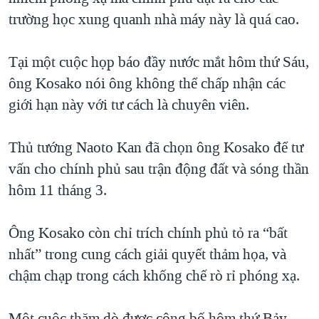
trường học xung quanh nhà máy này là quá cao.
QUAN HỆ VIỆT MỸ
Tại một cuộc họp báo đầy nước mắt hôm thứ Sáu,
ông Kosako nói ông không thể chấp nhận các
giới hạn này với tư cách là chuyên viên.
Thủ tướng Naoto Kan đã chọn ông Kosako để tư
vấn cho chính phủ sau trận động đất và sóng thần
hôm 11 tháng 3.
Ông Kosako còn chỉ trích chính phủ tỏ ra “bất
nhất” trong cung cách giải quyết thảm họa, và
chậm chạp trong cách khống chế rò rỉ phóng xạ.
Một cuộc thăm dò được công bố hôm thứ Bảy