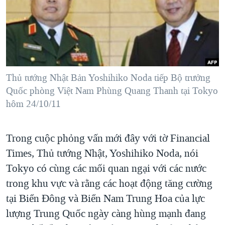
TẠI
VIDEO
"Tìm"
NGƯỜI VIỆT HẢI NGOẠI
HÀNH TRÌNH BẦU CỬ 2024
NGHE
ĐỜI SỐNG
MỘT NĂM CHIẾN TRANH TẠI DẢI GAZA
KINH TẾ
MẠNG XÃ HỘI
GIẢI MÃ VÀNH ĐAI & CON ĐƯỜNG
KHOA HỌC
NGÀY TỊ NẠN THẾ GIỚI
Thủ tướng Nhật Bản Yoshihiko Noda tiếp Bộ trưởng
SỨC KHOẺ
Quốc phòng Việt Nam Phùng Quang Thanh tại Tokyo
TRỊNH VĨNH BÌNH - NGƯỜI HẠ 'BÊN THẮNG CUỘC'
Ngôn ngữ khác
VĂN HOÁ
hôm 24/10/11
GROUND ZERO – XƯA VÀ NAY
THỂ THAO
CHI PHÍ CHIẾN TRANH AFGHANISTAN
Trong cuộc phỏng vấn mới đây với tờ Financial
GIÁO DỤC
CÁC GIÁ TRỊ CỘNG HÒA Ở VIỆT NAM
Times, Thủ tướng Nhật, Yoshihiko Noda, nói
THƯỢNG ĐỈNH TRUMP-KIM TẠI VIỆT NAM
Tokyo có cùng các mối quan ngại với các nước
trong khu vực và rằng các hoạt động tăng cường
TRỊNH VĨNH BÌNH VS. CHÍNH PHỦ VIỆT NAM
tại Biển Đông và Biển Nam Trung Hoa của lực
NGƯ DÂN VIỆT VÀ LÀN SÓNG TRỘM HẢI SÂM
lượng Trung Quốc ngày càng hùng mạnh đang
BÊN KIA QUỐC LỘ: TIẾNG VỌNG TỪ NÔNG THÔN MỸ