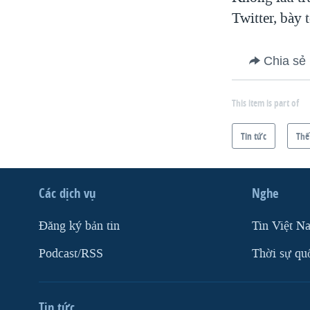
VIỆT NAM
Twitter, bày 
NGƯ DÂN VIỆT VÀ LÀN SÓNG
TRỘM HẢI SÂM
Chia sẻ
BÊN KIA QUỐC LỘ: TIẾNG VỌNG
TỪ NÔNG THÔN MỸ
This item is part of
QUAN HỆ VIỆT MỸ
Tin tức
Thế
Các dịch vụ
Nghe
Ðăng ký bản tin
Tin Việt N
Podcast/RSS
Thời sự qu
Tin tức