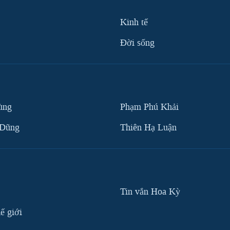
Kinh tế
Ðời sống
ùng
Phạm Phú Khải
 Dũng
Thiên Hạ Luận
Tin vắn Hoa Kỳ
ế giới