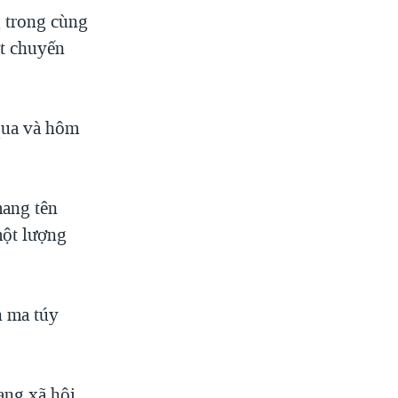
g trong cùng
ột chuyến
 qua và hôm
mang tên
một lượng
n ma túy
ạng xã hội