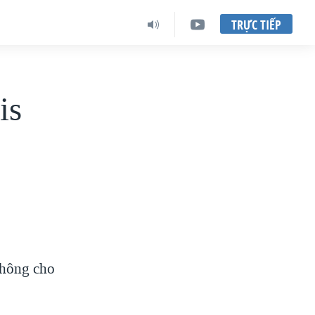
TRỰC TIẾP
is
không cho