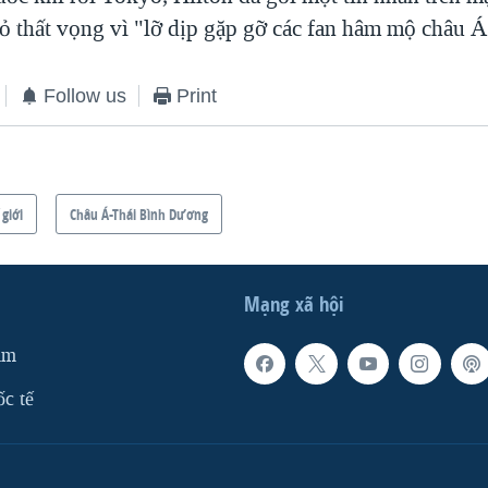
tỏ thất vọng vì "lỡ dịp gặp gỡ các fan hâm mộ châu Á
Follow us
Print
 giới
Châu Á-Thái Bình Dương
Mạng xã hội
am
ốc tế