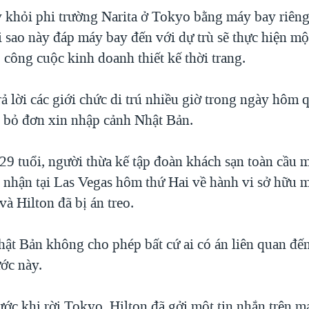
y khỏi phi trường Narita ở Tokyo bằng máy bay riên
 sao này đáp máy bay đến với dự trù sẽ thực hiện m
 công cuộc kinh doanh thiết kế thời trang.
rả lời các giới chức di trú nhiều giờ trong ngày hôm
i bỏ đơn xin nhập cảnh Nhật Bản.
 29 tuổi, người thừa kế tập đoàn khách sạn toàn cầu 
ú nhận tại Las Vegas hôm thứ Hai về hành vi sở hữu 
và Hilton đã bị án treo.
Nhật Bản không cho phép bất cứ ai có án liên quan đế
ớc này.
ước khi rời Tokyo, Hilton đã gởi một tin nhắn trên m