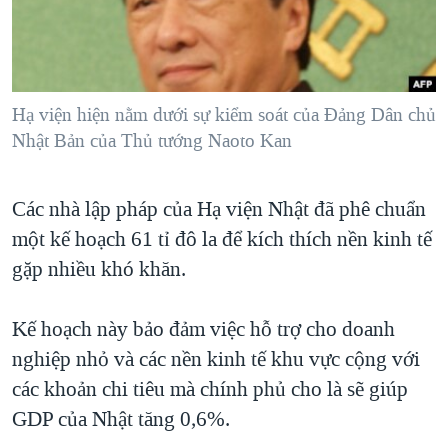
TẠI
VIDEO
"Tìm"
NGƯỜI VIỆT HẢI NGOẠI
HÀNH TRÌNH BẦU CỬ 2024
NGHE
ĐỜI SỐNG
MỘT NĂM CHIẾN TRANH TẠI DẢI GAZA
KINH TẾ
MẠNG XÃ HỘI
Hạ viện hiện nằm dưới sự kiểm soát của Đảng Dân chủ
GIẢI MÃ VÀNH ĐAI & CON ĐƯỜNG
KHOA HỌC
Nhật Bản của Thủ tướng Naoto Kan
NGÀY TỊ NẠN THẾ GIỚI
SỨC KHOẺ
TRỊNH VĨNH BÌNH - NGƯỜI HẠ 'BÊN THẮNG CUỘC'
Ngôn ngữ khác
VĂN HOÁ
Các nhà lập pháp của Hạ viện Nhật đã phê chuẩn
GROUND ZERO – XƯA VÀ NAY
một kế hoạch 61 tỉ đô la để kích thích nền kinh tế
THỂ THAO
CHI PHÍ CHIẾN TRANH AFGHANISTAN
gặp nhiều khó khăn.
GIÁO DỤC
CÁC GIÁ TRỊ CỘNG HÒA Ở VIỆT NAM
Kế hoạch này bảo đảm việc hỗ trợ cho doanh
THƯỢNG ĐỈNH TRUMP-KIM TẠI VIỆT NAM
nghiệp nhỏ và các nền kinh tế khu vực cộng với
TRỊNH VĨNH BÌNH VS. CHÍNH PHỦ VIỆT NAM
các khoản chi tiêu mà chính phủ cho là sẽ giúp
NGƯ DÂN VIỆT VÀ LÀN SÓNG TRỘM HẢI SÂM
GDP của Nhật tăng 0,6%.
BÊN KIA QUỐC LỘ: TIẾNG VỌNG TỪ NÔNG THÔN MỸ