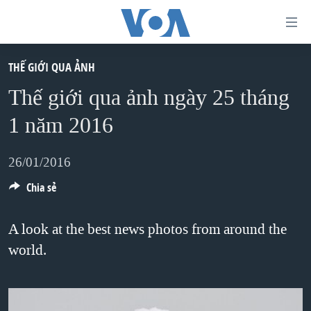
Đường
dẫn
truy
THẾ GIỚI QUA ẢNH
TRANG CHỦ
cập
Thế giới qua ảnh ngày 25 tháng
VIỆT NAM
Tới
1 năm 2016
HOA KỲ
nội
BIỂN ĐÔNG
dung
26/01/2016
THẾ GIỚI
chính
Chia sẻ
BLOG
Tới
điều
DIỄN ĐÀN
A look at the best news photos from around the
hướng
world.
MỤC
chính
CHUYÊN ĐỀ
TỰ DO BÁO CHÍ
Đi
HỌC TIẾNG ANH
VẠCH TRẦN TIN GIẢ
CHIẾN TRANH THƯƠNG MẠI CỦA MỸ: QUÁ KHỨ VÀ HIỆN
tới