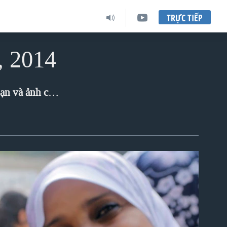
TRỰC TIẾP
, 2014
giới qua ảnh của chúng tôi!