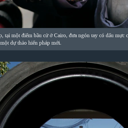
, tại một điểm bầu cử ở Cairo, đưa ngón tay có dấu mực c
một dự thảo hiến pháp mới.