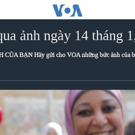
qua ảnh ngày 14 tháng 1
NH CỦA BẠN
Hãy gửi cho VOA những bức ảnh của bạn và ảnh của bạn có thể sẽ xuất hiện trong chuyên mục Thế 