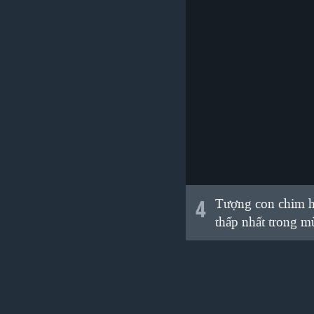
4
Tượng con chim h
thấp nhất trong m