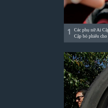
VIỆT NAM
NGƯ DÂN VIỆT VÀ LÀN SÓNG
TRỘM HẢI SÂM
BÊN KIA QUỐC LỘ: TIẾNG VỌNG
1
Các phụ nữ Ai Cập
TỪ NÔNG THÔN MỸ
Cập bỏ phiếu cho 
QUAN HỆ VIỆT MỸ