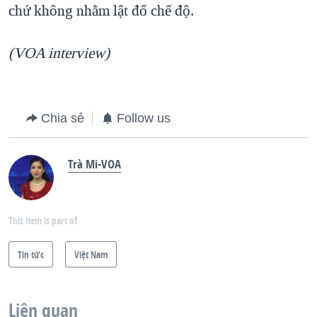
chứ không nhằm lật đổ chế độ.
(VOA interview)
Chia sẻ
Follow us
Trà Mi-VOA
This item is part of
Tin tức
Việt Nam
Liên quan