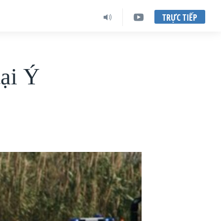
TRỰC TIẾP
tại Ý