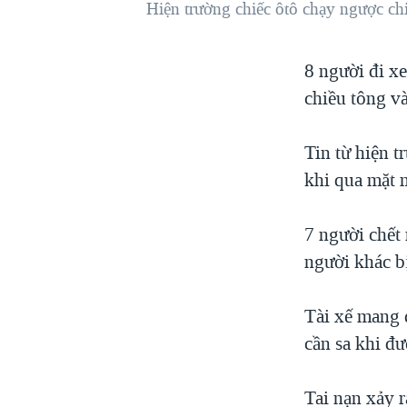
Hiện trường chiếc ôtô chạy ngược ch
VIỆT NAM
NGƯ DÂN VIỆT VÀ LÀN SÓNG
8 người đi x
TRỘM HẢI SÂM
chiều tông và
BÊN KIA QUỐC LỘ: TIẾNG VỌNG
TỪ NÔNG THÔN MỸ
Tin từ hiện t
QUAN HỆ VIỆT MỸ
khi qua mặt 
7 người chết
người khác b
Tài xế mang q
cần sa khi đ
Tai nạn xảy 