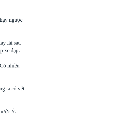
chạy ngược
ay lái sau
p xe đạp.
 Có nhiều
ng ta có vết
nước Ý.