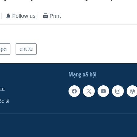
Follow us
Print
 giới
Châu Âu
Mạng xã hội
am
ốc tế