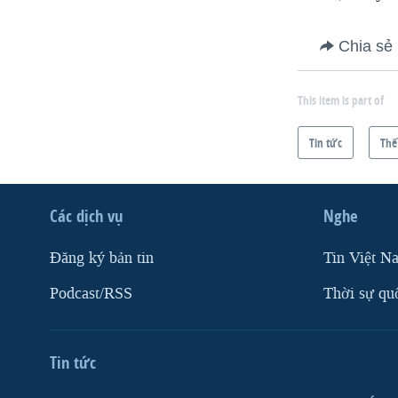
Chia sẻ
This item is part of
Tin tức
Thế
Các dịch vụ
Nghe
Ðăng ký bản tin
Tin Việt N
Podcast/RSS
Thời sự qu
Tin tức