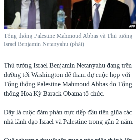
TẠI
VIDEO
"Tìm"
NGƯỜI VIỆT HẢI NGOẠI
HÀNH TRÌNH BẦU CỬ 2024
NGHE
ĐỜI SỐNG
MỘT NĂM CHIẾN TRANH TẠI DẢI GAZA
KINH TẾ
MẠNG XÃ HỘI
Tổng thống Palestine Mahmoud Abbas và Thủ tướng
GIẢI MÃ VÀNH ĐAI & CON ĐƯỜNG
KHOA HỌC
Israel Benjamin Netanyahu (phải)
NGÀY TỊ NẠN THẾ GIỚI
SỨC KHOẺ
TRỊNH VĨNH BÌNH - NGƯỜI HẠ 'BÊN THẮNG CUỘC'
Ngôn ngữ khác
VĂN HOÁ
Thủ tướng Israel Benjamin Netanyahu đang trên
GROUND ZERO – XƯA VÀ NAY
đường tới Washington để tham dự cuộc họp với
THỂ THAO
CHI PHÍ CHIẾN TRANH AFGHANISTAN
Tổng thống Palestine Mahmoud Abbas do Tổng
GIÁO DỤC
CÁC GIÁ TRỊ CỘNG HÒA Ở VIỆT NAM
thống Hoa Kỳ Barack Obama tổ chức.
THƯỢNG ĐỈNH TRUMP-KIM TẠI VIỆT NAM
Đây là cuộc đàm phán trực tiếp đầu tiên giữa các
TRỊNH VĨNH BÌNH VS. CHÍNH PHỦ VIỆT NAM
nhà lãnh đạo Israel và Palestine trong gần 2 năm.
NGƯ DÂN VIỆT VÀ LÀN SÓNG TRỘM HẢI SÂM
BÊN KIA QUỐC LỘ: TIẾNG VỌNG TỪ NÔNG THÔN MỸ