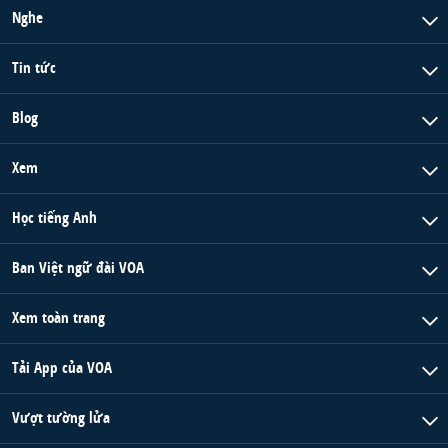
Nghe
Tin tức
Blog
Xem
Học tiếng Anh
Ban Việt ngữ đài VOA
Xem toàn trang
Tải App của VOA
Vượt tường lửa