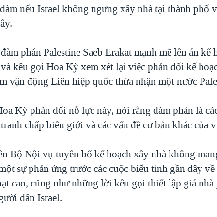
 đàm nếu Israel không ngưng xây nhà tại thành phố v
ây.
đàm phán Palestine Saeb Erakat mạnh mẽ lên án kế 
 và kêu gọi Hoa Kỳ xem xét lại việc phản đối kế hoạ
ằm vận động Liên hiệp quốc thừa nhận một nước Pale
 Hoa Kỳ phản đối nỗ lực này, nói rằng đàm phán là cá
 tranh chấp biên giới và các vấn đề cơ bản khác của 
ên Bộ Nội vụ tuyên bố kế hoạch xây nhà không mang
à một sự phản ứng trước các cuộc biểu tình gần đây về 
oạt cao, cũng như những lời kêu gọi thiết lập giá nh
gười dân Israel.