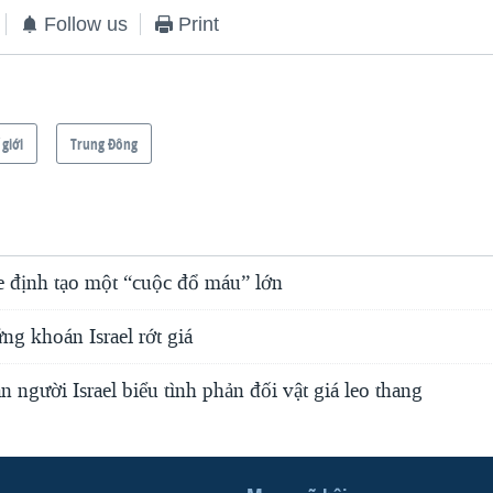
Follow us
Print
 giới
Trung Ðông
ine định tạo một “cuộc đổ máu” lớn
ng khoán Israel rớt giá
 người Israel biểu tình phản đối vật giá leo thang