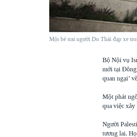
VIỆT NAM
NGƯ DÂN VIỆT VÀ LÀN SÓNG
TRỘM HẢI SÂM
BÊN KIA QUỐC LỘ: TIẾNG VỌNG
Một bé trai người Do Thái đạp xe tr
TỪ NÔNG THÔN MỸ
QUAN HỆ VIỆT MỸ
Bộ Nội vụ Is
mới tại Đông
quan ngại’ về
Một phát ngô
qua việc xây
Người Palest
tương lai. Họ