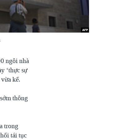
m
00 ngôi nhà
ày ‘thực sự
 vừa kể.
 sớm thông
a trong
hối tái tục