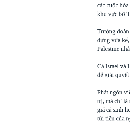
các cuộc hòa
khu vực bờ T
Trưởng đoàn 
dựng vừa kể,
Palestine nh
Cả Israel và
để giải quyết
Phát ngôn vi
trị, mà chỉ l
giá cả sinh h
túi tiền của n