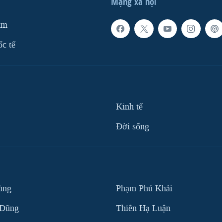
Mạng xã hội
am
ốc tế
Kinh tế
Ðời sống
ùng
Phạm Phú Khải
 Dũng
Thiên Hạ Luận