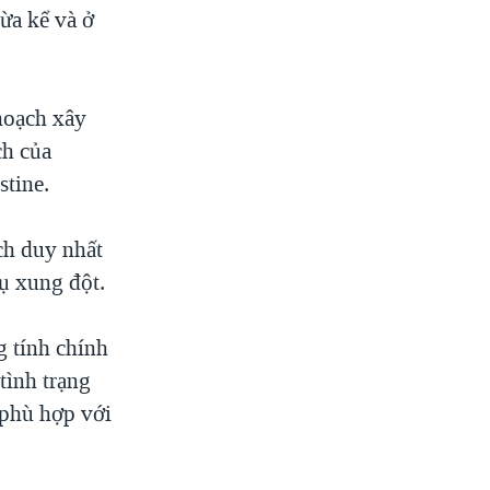
ừa kể và ở
hoạch xây
ch của
stine.
ch duy nhất
vụ xung đột.
 tính chính
tình trạng
à phù hợp với