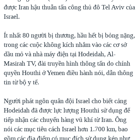
được Iran hậu thuẫn tấn công thủ đô Tel Aviv của
QUAN HỆ VIỆT MỸ
Israel.
Ít nhất 80 người bị thương, hầu hết bị bỏng nặng,
trong các cuộc không kích nhắm vào các cơ sở
dầu mỏ và nhà máy điện tại Hodeidah, Al-
Masirah TV, đài truyền hình thông tấn do chính
quyền Houthi ở Yemen điều hành nói, dẫn thông
tin từ bộ y tế.
Người phát ngôn quân đội Israel cho biết cảng
Hodeidah đã được lực lượng Houthi sử dụng để
tiếp nhận các chuyến hàng vũ khí từ Iran. Ông
nói các mục tiêu cách Israel hơn 1.700 km, bao
gồm các địa điểm có mục đích sử dụng kép như