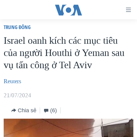
Đường
dẫn
TRUNG ÐÔNG
truy
TRANG CHỦ
Israel oanh kích các mục tiêu
cập
VIỆT NAM
của người Houthi ở Yeman sau
Tới
HOA KỲ
nội
vụ tấn công ở Tel Aviv
BIỂN ĐÔNG
dung
THẾ GIỚI
chính
Reuters
BLOG
Tới
21/07/2024
điều
DIỄN ĐÀN
hướng
MỤC
Chia sẻ
(6)
chính
CHUYÊN ĐỀ
TỰ DO BÁO CHÍ
Đi
HỌC TIẾNG ANH
VẠCH TRẦN TIN GIẢ
CHIẾN TRANH THƯƠNG MẠI CỦA MỸ: QUÁ KHỨ VÀ HIỆN
tới