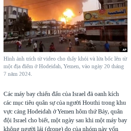
TẠI
VIDEO
"Tìm"
NGƯỜI VIỆT HẢI NGOẠI
HÀNH TRÌNH BẦU CỬ 2024
NGHE
ĐỜI SỐNG
MỘT NĂM CHIẾN TRANH TẠI DẢI GAZA
KINH TẾ
MẠNG XÃ HỘI
GIẢI MÃ VÀNH ĐAI & CON ĐƯỜNG
KHOA HỌC
NGÀY TỊ NẠN THẾ GIỚI
SỨC KHOẺ
TRỊNH VĨNH BÌNH - NGƯỜI HẠ 'BÊN THẮNG CUỘC'
Hình ảnh trích từ video cho thấy khói và lửa bốc lên từ
Ngôn ngữ khác
VĂN HOÁ
GROUND ZERO – XƯA VÀ NAY
một địa điểm ở Hodeidah, Yemen, vào ngày 20 tháng
THỂ THAO
7 năm 2024.
CHI PHÍ CHIẾN TRANH AFGHANISTAN
GIÁO DỤC
CÁC GIÁ TRỊ CỘNG HÒA Ở VIỆT NAM
Các máy bay chiến đấu của Israel đã oanh kích
THƯỢNG ĐỈNH TRUMP-KIM TẠI VIỆT NAM
các mục tiêu quân sự của người Houthi trong khu
TRỊNH VĨNH BÌNH VS. CHÍNH PHỦ VIỆT NAM
vực cảng Hodeidah ở Yemen hôm thứ Bảy, quân
NGƯ DÂN VIỆT VÀ LÀN SÓNG TRỘM HẢI SÂM
đội Israel cho biết, một ngày sau khi một máy bay
không người lái (drone) do của nhóm này vốn
BÊN KIA QUỐC LỘ: TIẾNG VỌNG TỪ NÔNG THÔN MỸ