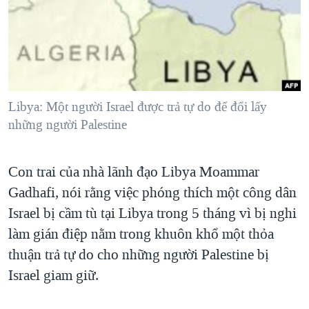
TẠI
VIDEO
"Tìm"
NGƯỜI VIỆT HẢI NGOẠI
HÀNH TRÌNH BẦU CỬ 2024
NGHE
ĐỜI SỐNG
MỘT NĂM CHIẾN TRANH TẠI DẢI GAZA
KINH TẾ
MẠNG XÃ HỘI
GIẢI MÃ VÀNH ĐAI & CON ĐƯỜNG
KHOA HỌC
NGÀY TỊ NẠN THẾ GIỚI
Libya: Một người Israel được trả tự do để đổi lấy
SỨC KHOẺ
những người Palestine
TRỊNH VĨNH BÌNH - NGƯỜI HẠ 'BÊN THẮNG CUỘC'
Ngôn ngữ khác
VĂN HOÁ
GROUND ZERO – XƯA VÀ NAY
THỂ THAO
Con trai của nhà lãnh đạo Libya Moammar
CHI PHÍ CHIẾN TRANH AFGHANISTAN
GIÁO DỤC
Gadhafi, nói rằng việc phóng thích một công dân
CÁC GIÁ TRỊ CỘNG HÒA Ở VIỆT NAM
Israel bị cầm tù tại Libya trong 5 tháng vì bị nghi
THƯỢNG ĐỈNH TRUMP-KIM TẠI VIỆT NAM
làm gián điệp nằm trong khuôn khổ một thỏa
thuận trả tự do cho những người Palestine bị
TRỊNH VĨNH BÌNH VS. CHÍNH PHỦ VIỆT NAM
Israel giam giữ.
NGƯ DÂN VIỆT VÀ LÀN SÓNG TRỘM HẢI SÂM
BÊN KIA QUỐC LỘ: TIẾNG VỌNG TỪ NÔNG THÔN MỸ