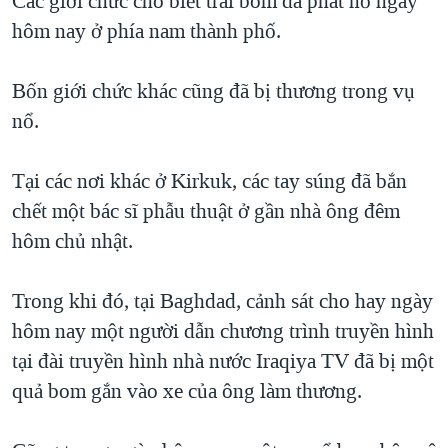
Các giới chức cho biết trái bom đã phát nổ ngày
QUAN HỆ VIỆT MỸ
hôm nay ở phía nam thành phố.
Bốn giới chức khác cũng đã bị thương trong vụ
nổ.
Tại các nơi khác ở Kirkuk, các tay súng đã bắn
chết một bác sĩ phẫu thuật ở gần nhà ông đêm
hôm chủ nhật.
Trong khi đó, tại Baghdad, cảnh sát cho hay ngày
hôm nay một người dẫn chương trình truyền hình
tại đài truyền hình nhà nước Iraqiya TV đã bị một
quả bom gắn vào xe của ông làm thương.