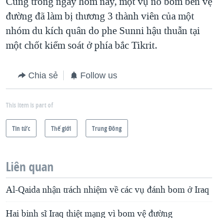
Cũng trong ngày hôm nay, một vụ nổ bom bên vệ
đường đã làm bị thương 3 thành viên của một
nhóm du kích quân do phe Sunni hậu thuẫn tại
một chốt kiểm soát ở phía bắc Tikrit.
Chia sẻ
Follow us
This item is part of
Tin tức
Thế giới
Trung Ðông
Liên quan
Al-Qaida nhận trách nhiệm về các vụ đánh bom ở Iraq
Hai binh sĩ Iraq thiệt mạng vì bom vệ đường