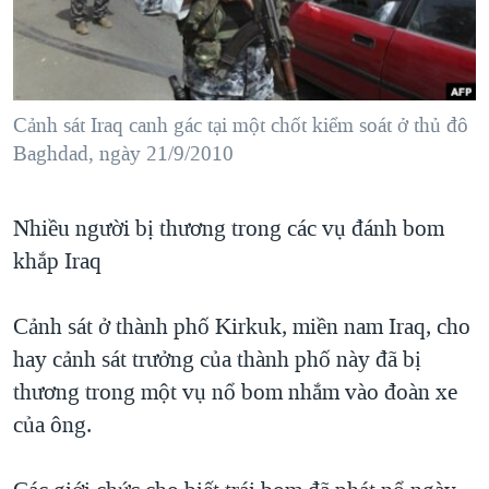
TẠI
VIDEO
"Tìm"
NGƯỜI VIỆT HẢI NGOẠI
HÀNH TRÌNH BẦU CỬ 2024
NGHE
ĐỜI SỐNG
MỘT NĂM CHIẾN TRANH TẠI DẢI GAZA
KINH TẾ
MẠNG XÃ HỘI
Cảnh sát Iraq canh gác tại một chốt kiểm soát ở thủ đô
GIẢI MÃ VÀNH ĐAI & CON ĐƯỜNG
KHOA HỌC
Baghdad, ngày 21/9/2010
NGÀY TỊ NẠN THẾ GIỚI
SỨC KHOẺ
TRỊNH VĨNH BÌNH - NGƯỜI HẠ 'BÊN THẮNG CUỘC'
Ngôn ngữ khác
VĂN HOÁ
Nhiều người bị thương trong các vụ đánh bom
GROUND ZERO – XƯA VÀ NAY
khắp Iraq
THỂ THAO
CHI PHÍ CHIẾN TRANH AFGHANISTAN
GIÁO DỤC
CÁC GIÁ TRỊ CỘNG HÒA Ở VIỆT NAM
Cảnh sát ở thành phố Kirkuk, miền nam Iraq, cho
hay cảnh sát trưởng của thành phố này đã bị
THƯỢNG ĐỈNH TRUMP-KIM TẠI VIỆT NAM
thương trong một vụ nổ bom nhắm vào đoàn xe
TRỊNH VĨNH BÌNH VS. CHÍNH PHỦ VIỆT NAM
của ông.
NGƯ DÂN VIỆT VÀ LÀN SÓNG TRỘM HẢI SÂM
BÊN KIA QUỐC LỘ: TIẾNG VỌNG TỪ NÔNG THÔN MỸ