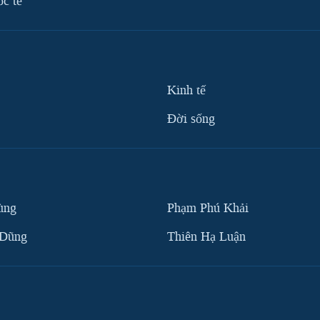
ốc tế
Kinh tế
Ðời sống
ùng
Phạm Phú Khải
 Dũng
Thiên Hạ Luận