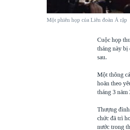
VIỆT NAM
NGƯ DÂN VIỆT VÀ LÀN SÓNG
Một phiên họp của Liên đoàn Ả rập
TRỘM HẢI SÂM
BÊN KIA QUỐC LỘ: TIẾNG VỌNG
Cuộc họp thư
TỪ NÔNG THÔN MỸ
tháng này bị 
QUAN HỆ VIỆT MỸ
sau.
Một thông cá
hoãn theo yê
tháng 3 năm 
Thượng đỉnh 
chức đã trì h
nước trong t