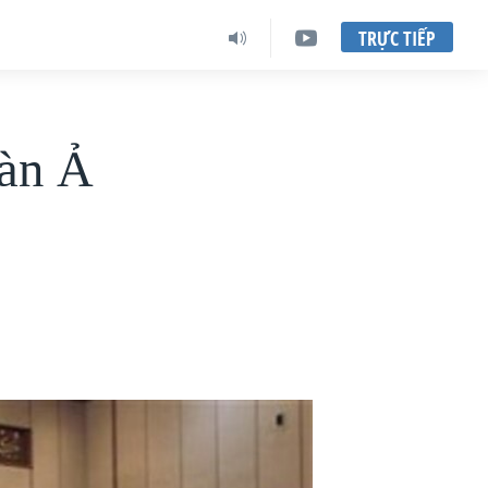
TRỰC TIẾP
oàn Ả