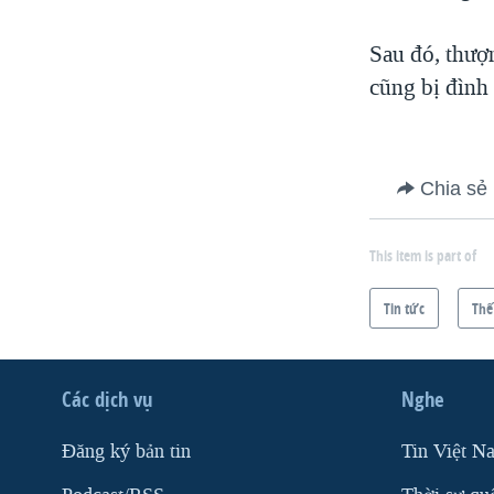
Sau đó, thượ
cũng bị đình 
Chia sẻ
This item is part of
Tin tức
Thế
Các dịch vụ
Nghe
Ðăng ký bản tin
Tin Việt N