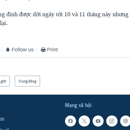
ng đỉnh được dời ngày tới 10 và 11 tháng này nhưng 
lại.
Follow us
Print
 giới
Trung Ðông
Mạng xã hội
am