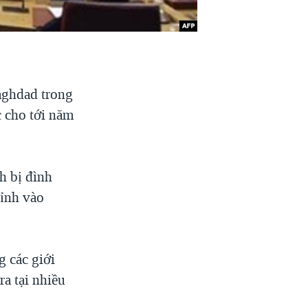
aghdad trong
c cho tới năm
h bị đình
đỉnh vào
 các giới
ra tại nhiều