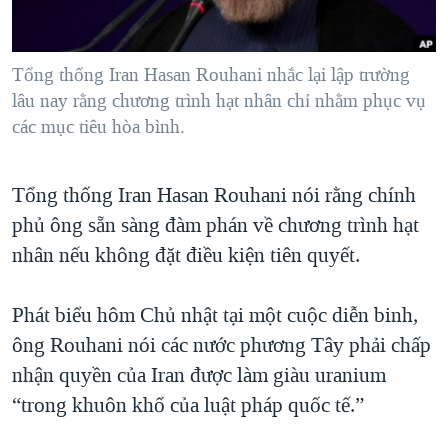
TẠI
VIDEO
"Tìm"
NGƯỜI VIỆT HẢI NGOẠI
HÀNH TRÌNH BẦU CỬ 2024
NGHE
ĐỜI SỐNG
Tổng thống Iran Hasan Rouhani nhắc lại lập trường
MỘT NĂM CHIẾN TRANH TẠI DẢI GAZA
KINH TẾ
lâu nay rằng chương trình hạt nhân chỉ nhằm phục vụ
MẠNG XÃ HỘI
GIẢI MÃ VÀNH ĐAI & CON ĐƯỜNG
các mục tiêu hòa bình.
KHOA HỌC
NGÀY TỊ NẠN THẾ GIỚI
SỨC KHOẺ
TRỊNH VĨNH BÌNH - NGƯỜI HẠ 'BÊN THẮNG CUỘC'
Tổng thống Iran Hasan Rouhani nói rằng chính
Ngôn ngữ khác
VĂN HOÁ
phủ ông sẵn sàng đàm phán về chương trình hạt
GROUND ZERO – XƯA VÀ NAY
THỂ THAO
nhân nếu không đặt điều kiện tiên quyết.
CHI PHÍ CHIẾN TRANH AFGHANISTAN
GIÁO DỤC
CÁC GIÁ TRỊ CỘNG HÒA Ở VIỆT NAM
Phát biểu hôm Chủ nhật tại một cuộc diễn binh,
THƯỢNG ĐỈNH TRUMP-KIM TẠI VIỆT NAM
ông Rouhani nói các nước phương Tây phải chấp
TRỊNH VĨNH BÌNH VS. CHÍNH PHỦ VIỆT NAM
nhận quyền của Iran được làm giàu uranium
“trong khuôn khổ của luật pháp quốc tế.”
NGƯ DÂN VIỆT VÀ LÀN SÓNG TRỘM HẢI SÂM
BÊN KIA QUỐC LỘ: TIẾNG VỌNG TỪ NÔNG THÔN MỸ