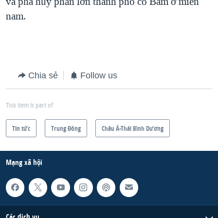
và phá hủy phần lớn thành phố cổ Bam ở miền
nam.
Chia sẻ
Follow us
This item is part of
Tin tức
Trung Ðông
Châu Á-Thái Bình Dương
Mạng xã hội
Các dịch vụ