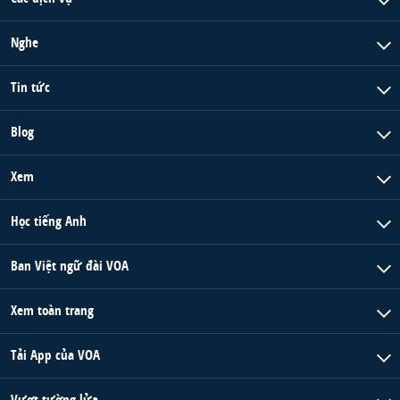
Nghe
Tin tức
Blog
Xem
Học tiếng Anh
Ban Việt ngữ đài VOA
Xem toàn trang
Tải App của VOA
Vượt tường lửa