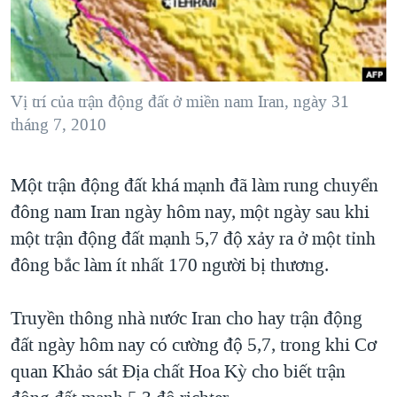
TẠI
VIDEO
"Tìm"
NGƯỜI VIỆT HẢI NGOẠI
HÀNH TRÌNH BẦU CỬ 2024
NGHE
ĐỜI SỐNG
MỘT NĂM CHIẾN TRANH TẠI DẢI GAZA
KINH TẾ
MẠNG XÃ HỘI
Vị trí của trận động đất ở miền nam Iran, ngày 31
GIẢI MÃ VÀNH ĐAI & CON ĐƯỜNG
KHOA HỌC
tháng 7, 2010
NGÀY TỊ NẠN THẾ GIỚI
SỨC KHOẺ
TRỊNH VĨNH BÌNH - NGƯỜI HẠ 'BÊN THẮNG CUỘC'
Ngôn ngữ khác
VĂN HOÁ
Một trận động đất khá mạnh đã làm rung chuyển
GROUND ZERO – XƯA VÀ NAY
đông nam Iran ngày hôm nay, một ngày sau khi
THỂ THAO
CHI PHÍ CHIẾN TRANH AFGHANISTAN
một trận động đất mạnh 5,7 độ xảy ra ở một tỉnh
GIÁO DỤC
CÁC GIÁ TRỊ CỘNG HÒA Ở VIỆT NAM
đông bắc làm ít nhất 170 người bị thương.
THƯỢNG ĐỈNH TRUMP-KIM TẠI VIỆT NAM
Truyền thông nhà nước Iran cho hay trận động
TRỊNH VĨNH BÌNH VS. CHÍNH PHỦ VIỆT NAM
đất ngày hôm nay có cường độ 5,7, trong khi Cơ
NGƯ DÂN VIỆT VÀ LÀN SÓNG TRỘM HẢI SÂM
quan Khảo sát Ðịa chất Hoa Kỳ cho biết trận
BÊN KIA QUỐC LỘ: TIẾNG VỌNG TỪ NÔNG THÔN MỸ